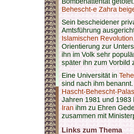
Bombenattentat getötet
Behescht-e Zahra
beig
Sein bescheidener priva
Amtsführung ausgericht
Islamischen Revolution
Orientierung zur Unter
ihn im Volk sehr populä
später ihn zum Vorbild
Eine Universität in
Tehe
sind nach ihm benannt
Hascht-Behescht-Palas
Jahren 1981 und 1983 
Iran
ihm zu Ehren Geden
zusammen mit Minister
Links zum Thema