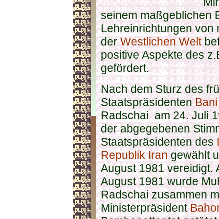
Min
seinem maßgeblichen E
Lehreinrichtungen von n
der
Westlichen Welt
bef
positive Aspekte des z.
gefördert.
Nach dem Sturz des fr
Staatspräsidenten
Bani
Radschai am 24. Juli 
der abgegebenen Sti
Staatspräsidenten des
Republik Iran
gewählt u
August 1981 vereidigt.
August 1981 wurde Mu
Radschai zusammen m
Ministerpräsident
Baho