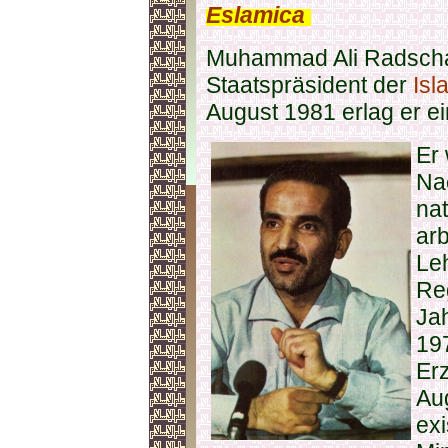
Eslamica
.
Muhammad Ali Radscha
Staatspräsident der
Isl
August 1981 erlag er e
Er
Na
na
arb
Le
Reg
Jah
19
Er
Au
ex