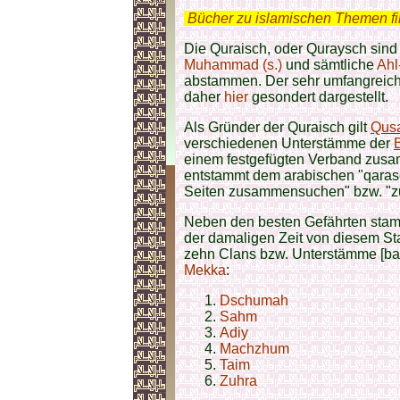
.
Bücher zu islamischen Themen f
Die Quraisch, oder Quraysch sin
Muhammad (s.)
und sämtliche
Ahl
abstammen. Der sehr umfangreic
daher
hier
gesondert dargestellt.
Als Gründer der Quraisch gilt
Qusa
verschiedenen Unterstämme der
einem festgefügten Verband zus
entstammt dem arabischen "qarasch
Seiten zusammensuchen" bzw. "
Neben den besten Gefährten stam
der damaligen Zeit von diesem St
zehn Clans bzw. Unterstämme [ba
Mekka
:
Dschumah
Sahm
Adiy
Machzhum
Taim
Zuhra