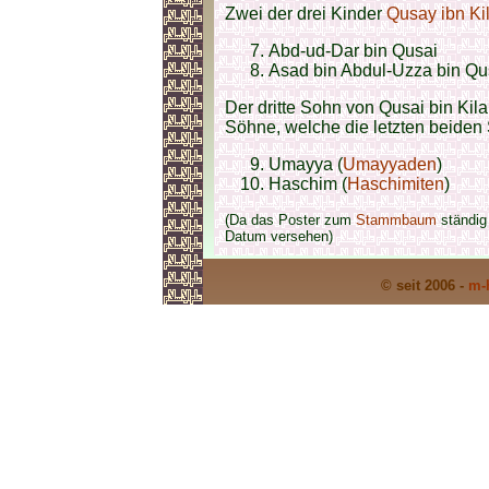
Zwei der drei Kinder
Qusay ibn Ki
Abd-ud-Dar bin Qusai
Asad bin Abdul-Uzza bin Qu
Der dritte Sohn von Qusai bin Ki
Söhne, welche die letzten beiden
Umayya (
Umayyaden
)
Haschim (
Haschimiten
)
(Da das Poster zum
Stammbaum
ständig 
Datum versehen)
© seit 2006 -
m-