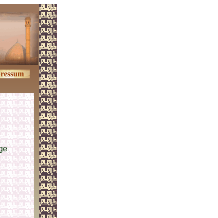
ressum
ge