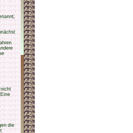
enannt,
nächst
wahren
andere
ese
 nicht
 Eine
lgen die
t