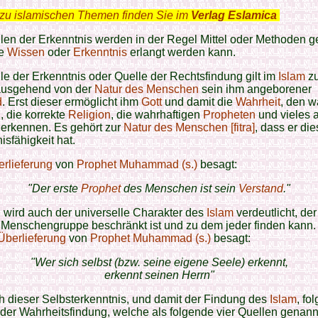
zu islamischen Themen finden Sie im
Verlag Eslamica
.
len der Erkenntnis werden in der Regel Mittel oder Methoden g
ie
Wissen
oder
Erkenntnis
erlangt werden kann.
le der Erkenntnis oder Quelle der Rechtsfindung gilt im
Islam
zu
ausgehend von der
Natur des Menschen
sein ihm angeborener
d
. Erst dieser ermöglicht ihm
Gott
und damit die
Wahrheit
, den 
n
, die korrekte
Religion
, die wahrhaftigen
Propheten
und vieles 
 erkennen. Es gehört zur
Natur des Menschen [fitra]
, dass er di
isfähigkeit hat.
rlieferung
von
Prophet Muhammad (s.)
besagt:
"Der erste
Prophet
des Menschen ist sein
Verstand
."
wird auch der universelle Charakter des
Islam
verdeutlicht, der
 Menschengruppe beschränkt ist und zu dem jeder finden kann.
Überlieferung
von
Prophet Muhammad (s.)
besagt:
"Wer sich selbst (bzw. seine eigene Seele) erkennt,
erkennt seinen Herrn"
h dieser Selbsterkenntnis, und damit der Findung des
Islam
, fo
der Wahrheitsfindung, welche als folgende vier Quellen genann