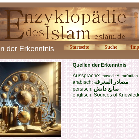
n der Erkenntnis
Startseite
Suche
Imp
Quellen der Erkenntnis
Aussprache:
masadir Al-ma'arifah
مصادر المعرفة
arabisch:
منابع دانش
persisch:
englisch:
Sources of Knowled