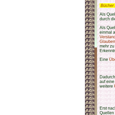
.
Bücher 
Als Quel
durch d
Als Quel
einmal 
Verstan
Glaube
mehr zu
Erkenntn
Eine
Übe
Dadurch 
auf eine
weitere
Erst nac
Quellen 