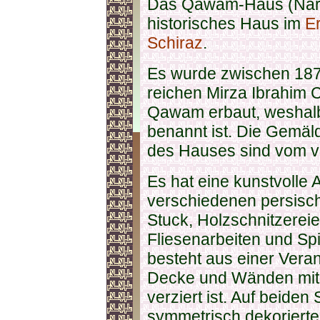
Das Qawam-Haus (Nare
historisches Haus im
E
Schiraz
.
Es wurde zwischen 187
reichen Mirza Ibrahim 
Qawam erbaut, weshalb
benannt ist. Die Gemäl
des Hauses sind vom vik
Es hat eine kunstvolle A
verschiedenen persisc
Stuck, Holzschnitzereie
Fliesenarbeiten und Spie
besteht aus einer Veran
Decke und Wänden mit 
verziert ist. Auf beiden
symmetrisch dekorierte