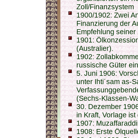
Zoll/Finanzsystem
1900/1902: Zwei An
Finanzierung der A
Empfehlung seiner 
1901: Ölkonzession
(Australier).
1902: Zollabkommen
russische Güter ei
5. Juni 1906: Vors
unter Ihti´sam as-S
Verfassunggebende
(Sechs-Klassen-Wa
30. Dezember 1906:
in Kraft, Vorlage is
1907: Muzaffaraddin
1908: Erste Ölquel