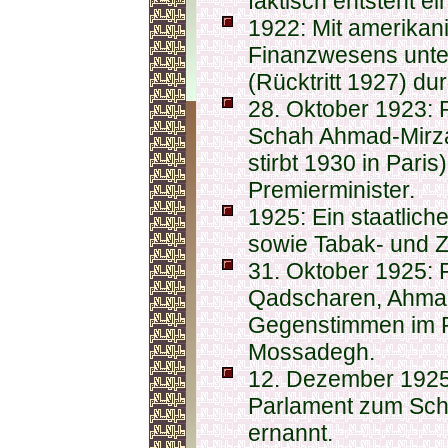
faktisch entsteht ein
1922: Mit amerikani
Finanzwesens unter
(Rücktritt 1927) du
28. Oktober 1923:
Schah Ahmad-Mirza,
stirbt 1930 in Pari
Premierminister.
1925: Ein staatlic
sowie Tabak- und Z
31. Oktober 1925: 
Qadscharen, Ahmad
Gegenstimmen im 
Mossadegh.
12. Dezember 1925
Parlament zum Sch
ernannt.