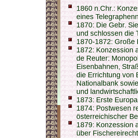
1860 n.Chr.: Konz
eines Telegraphenn
1870: Die Gebr. Si
und schlossen die T
1870-1872: Große 
1872: Konzession a
de Reuter: Monopo
Eisenbahnen, Straß
die Errichtung von
Nationalbank sowie 
und landwirtschaftl
1873: Erste Europa
1874: Postwesen reo
österreichischer Be
1879: Konzession a
über Fischereirech