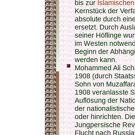
bis zur
Islamischen
Kernstück der Ver
absolute durch eine
ersetzt. Durch Aus
seiner Höflinge wu
im Westen notwendi
Beginn der Abhäng
werden kann.
Mohammed Ali Scha
1908 (durch Staatss
Sohn von Muzaffar
1908 veranlasste St
Auflösung der Nati
der nationalistisch
oder hinrichten. D
Jungpersische Rev
Flucht nach Russla