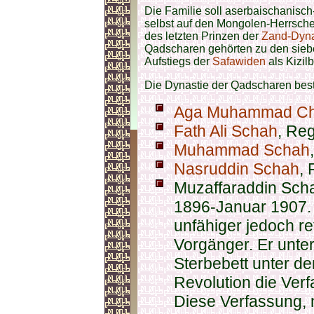
Die Familie soll aserbaischanisch
selbst auf den Mongolen-Herrsche
des letzten Prinzen der
Zand-Dyna
Qadscharen gehörten zu den sie
Aufstiegs der
Safawiden
als Kizi
Die Dynastie der Qadscharen bes
Aga Muhammad C
Fath Ali Schah
, Re
Muhammad Schah
Nasruddin Schah
,
Muzaffaraddin Scha
1896-Januar 1907.
unfähiger jedoch re
Vorgänger. Er unte
Sterbebett unter d
Revolution die Ver
Diese Verfassung, n