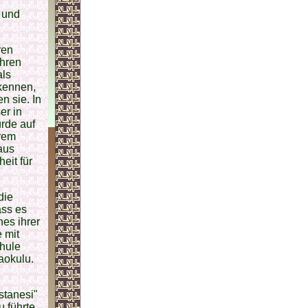
 und
ren
ahren
als
 kennen,
 sie. In
er in
rde auf
hrem
aus
eit für
die
ass es
nes ihrer
 mit
hule
aokulu.
stanesi"
 führte,