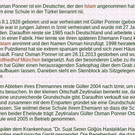
sman Ponner ist ein Deutscher, der den
Islam
angenommen hat
 eine Schule in der Türkei benannt ist.
m 8.1.1926 geboren und war verheiratet mit Gülter Ponner (gebo
ie war in jungen Jahren in Izmir verheiratet und wurde mit 27 J
en. Daraufhin reiste sie 1965 nach Deutschland und arbeitete 
t in einer Fabrik. Hier lernte sie ihren späteren Ehemann Franz
Islam
annimmt und den Namen Osman hinzufügt. 1998 heirateten
n Putzdienst hat sie extrem sparsam gelebt und sich zwei Häus
kauft. Franz Osman Ponner ist am 26.11.2013 gestorben und wu
dfriedhof München
beigesetzt. Aus der besonderen Liebe zu i
 hat Gülter einen herausragenden Sarkophag über dem Grab 
ufbauen lassen. Daneben steht ein Steinblock als Sitzgelegenh
r.
m Ableben ihres Ehemannes reiste Gülter 2004 nach Izmir, um 
zu besuchen. In der kleinen Ortschaft Zeytinalan bemerkt sie, d
 eine unzureichende Grundschule gibt. Daraufhin verkauft sie ei
und zusammen mit dem Ersparten gründet sie eine Grundschule
assen. Sie widmet diese Schule ihrem Ehemann so dass die Sc
n beider Eheleute trägt: Zeytinalanı Gülter Osman Ponner Ort
ule wird 2005 in Betrieb genommen.
später dem Krankenhaus "Dr. Suat Seren Göğüs Hastalıkları Ha
volles medizinische Gerät gespendet. Die Begebenheit, die dazu