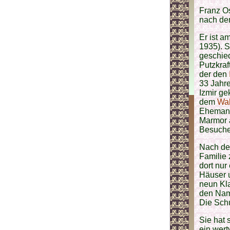
Franz O
nach dem
Er ist a
1935). S
geschied
Putzkraf
der den
33 Jahre
Izmir ge
dem
Wal
Ehemann
Marmor a
Besuche
Nach de
Familie 
dort nur
Häuser 
neun Kl
den Name
Die Sch
Sie hat 
ein wert