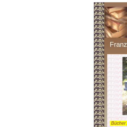
Fran
.
Bücher 