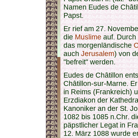
Namen Eudes de Châtil
Papst.
Er rief am 27. Novemb
die
Muslime
auf. Durch 
das morgenländische
C
auch
Jerusalem
) von d
"befreit" werden.
Eudes de Châtillon ent
Châtillon-sur-Marne. E
in Reims (Frankreich)
Erzdiakon der Kathedr
Kanoniker an der St. J
1082 bis 1085 n.Chr. di
päpstlicher Legat in F
12. März 1088 wurde er