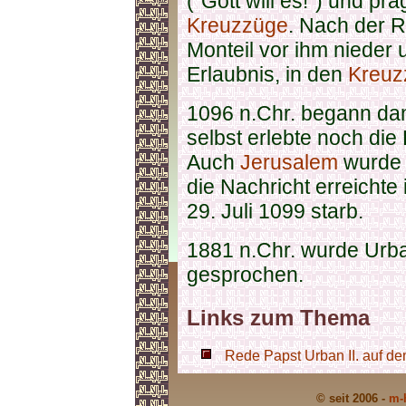
("Gott will es!") und pr
Kreuzzüge
. Nach der R
Monteil vor ihm nieder 
Erlaubnis, in den
Kreuz
1096 n.Chr. begann da
selbst erlebte noch di
Auch
Jerusalem
wurde 
die Nachricht erreichte
29. Juli 1099 starb.
1881 n.Chr. wurde Urban
gesprochen.
Links zum Thema
Rede Papst Urban II. auf d
© seit 2006 -
m-