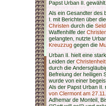
Papst Urban II. gewählt
Als ein Gesandter des 
I. mit Berichten über d
Christen
durch die
Sel
Waffenhilfe der
Christe
gelangten, nutzte Urban
Kreuzzug
gegen die
Mu
Urban II. hielt eine st
Leiden der
Christenheit
durch die Andersgläubi
Befreiung der heiligen 
wurde von einer begei
Als der Papst Urban II.
von Clermont am 27.11
Adhemar de Monteil, Bi