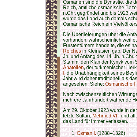
Osmanen sind die Dynastie, die 
Reich, amtliche osmanische Bez
n.Chr. gegründet und bis 1923 we
wurde das Land auch damals scho
Osmanische Reich ein Vielvölkers
Die Überlieferungen über die Anf
vorhanden, wahrscheinlich weil es
Fürstentümern handelte, die es n
Reiches
in Kleinasien gab. Der
Jh. und Anfang des 14. Jh. n.Chr
Stamm, den Klan der Kynyk vom S
Anatolien
, der turkmenischer Her
I.
die Unabhängigkeit seines Beyl
Jahr wird daher traditionell als
angesehen. Siehe:
Osmanische Fü
Nach zwischenzeitlichen Wirrung
mehrere Jahrhundert währende He
Am 29. Oktober 1923 wurde in de
letzte Sultan,
Mehmed VI.
, und al
das Land für immer verlassen.
Osman I.
(1288–1326)