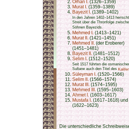
Orhan I.
(1326–1359)
Murat I.
(1359–1389)
Bayezit I.
(1389–1402)
In den Jahren 1402–1413 herrscht
Streit über die Thronfolge zwisch
Söhnen Bayezids.
Mehmed I.
(1413–1421)
Murat II.
(1421–1451)
Mehmed II.
(der Eroberer)
(1451–1481)
Bayezit II.
(1481–1512)
Selim I.
(1512–1520)
Seit 1517 führten die osmanische
Sultane auch den Titel des
Kalife
Süleyman I.
(1520–1566)
Selim II.
(1566–1574)
Murat III.
(1574–1595)
Mehmed III.
(1595–1603)
Ahmet I.
(1603–1617)
Mustafa I.
(1617–1618) und
(1622–1623)
Die unterschiedliche Schreibweis