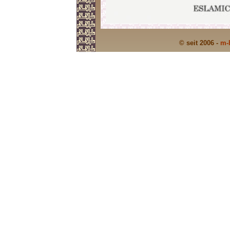
© seit 2006 -
m-