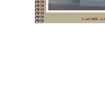
© seit 2006 -
m-