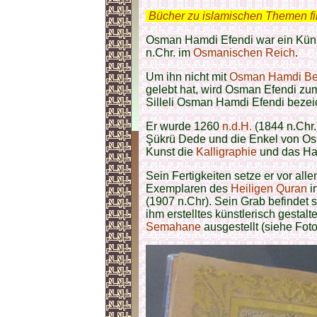
.
Bücher zu islamischen Themen f
Osman Hamdi Efendi war ein Küns
n.Chr. im
Osmanischen Reich
.
Um ihn nicht mit
Osman Hamdi B
gelebt hat, wird Osman Efendi zu
Silleli Osman Hamdi Efendi bezei
Er wurde 1260
n.d.H.
(1844 n.Chr.
Şükrü Dede und die Enkel von Osma
Kunst die
Kalligraphie
und das Ha
Sein Fertigkeiten setze er vor all
Exemplaren des
Heiligen Quran
i
(1907 n.Chr). Sein Grab befindet 
ihm erstelltes künstlerisch gestalt
Semahane
ausgestellt (siehe Foto