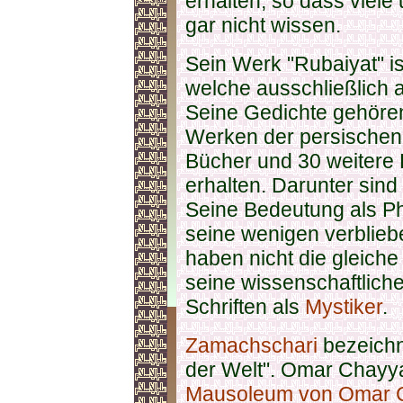
erhalten, so dass viel
gar nicht wissen.
Sein Werk "Rubaiyat" i
welche ausschließlich
Seine Gedichte gehöre
Werken der persische
Bücher und 30 weitere 
erhalten. Darunter sind
Seine Bedeutung als P
seine wenigen verblie
haben nicht die gleich
seine wissenschaftlich
Schriften als
Mystiker
.
Zamachschari
bezeichn
der Welt". Omar Chayya
Mausoleum von Omar