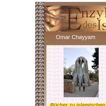
Omar Chayyam
.
Bücher zu islamischen