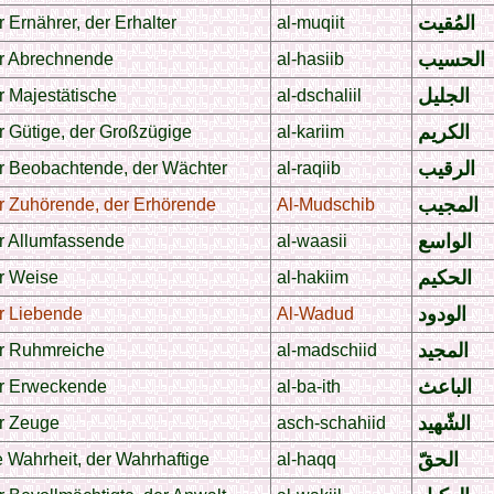
المُقيت
 Ernährer, der Erhalter
al-muqiit
الحسيب
r Abrechnende
al-hasiib
الجليل
r Majestätische
al-dschaliil
الكريم
r Gütige, der Großzügige
al-kariim
الرقيب
r Beobachtende, der Wächter
al-raqiib
المجيب
r Zuhörende, der Erhörende
Al-Mudschib
الواسع
r Allumfassende
al-waasii
الحكيم
r Weise
al-hakiim
الودود
r Liebende
Al-Wadud
المجيد
r Ruhmreiche
al-madschiid
الباعث
r Erweckende
al-ba-ith
الشّهيد
r Zeuge
asch-schahiid
الحقّ
 Wahrheit, der Wahrhaftige
al-haqq