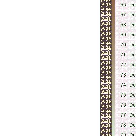
66
Der
67
De
68
De
69
De
70
De
71
De
72
De
73
De
74
Der
75
De
76
De
77
De
78
De
79
De