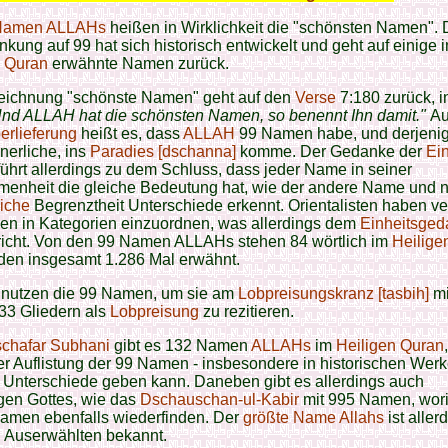
Namen
ALLAHs
heißen in Wirklichkeit die "schönsten Namen". 
kung auf 99 hat sich historisch entwickelt und geht auf einige 
n Quran
erwähnte Namen zurück.
eichnung "schönste Namen" geht auf den
Verse
7:180 zurück, 
nd ALLAH hat die schönsten Namen, so benennt Ihn damit."
Au
erlieferung
heißt es, dass
ALLAH
99 Namen habe, und derjenig
nnerliche, ins
Paradies [dschanna]
komme. Der Gedanke der
Ein
ührt allerdings zu dem Schluss, dass jeder Name in seiner
menheit die gleiche Bedeutung hat, wie der andere Name und n
iche
Begrenztheit Unterschiede erkennt. Orientalisten haben ve
en in Kategorien einzuordnen, was allerdings dem
Einheitsge
richt. Von den 99 Namen ALLAHs stehen 84 wörtlich im
Heilige
den insgesamt 1.286 Mal erwähnt.
nutzen die 99 Namen, um sie am
Lobpreisungskranz [tasbih]
mi
33 Gliedern als
Lobpreisung
zu rezitieren.
chafar Subhani
gibt es 132 Namen
ALLAHs
im
Heiligen Quran
er Auflistung der 99 Namen - insbesondere in historischen Werk
 Unterschiede geben kann. Daneben gibt es allerdings auch
gen Gottes, wie das
Dschauschan-ul-Kabir
mit 995 Namen, wori
Namen ebenfalls wiederfinden. Der
größte Name Allahs
ist aller
 Auserwählten bekannt.