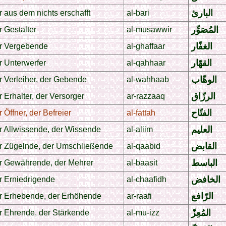
البارئ
 aus dem nichts erschafft
al-bari
المُصَوِّر
 Gestalter
al-musawwir
الغفّار
r Vergebende
al-ghaffaar
القهّار
r Unterwerfer
al-qahhaar
الوهّاب
r Verleiher, der Gebende
al-wahhaab
الرزّاق
 Erhalter, der Versorger
ar-razzaaq
الفتّاح
 Öffner, der Befreier
al-fattah
العليم
r Allwissende, der Wissende
al-aliim
القابض
r Zügelnde, der Umschließende
al-qaabid
الباسط
r Gewährende, der Mehrer
al-baasit
الخافض
r Erniedrigende
al-chaafidh
الرّافع
r Erhebende, der Erhöhende
ar-raafi
المُعِزّ
r Ehrende, der Stärkende
al-mu-izz