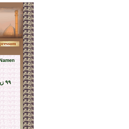
pressum
 Namen
٩٩ 