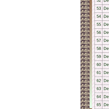
52
Der
53
Der
54
Der
55
De
56
De
57
De
58
De
59
De
60
De
61
De
62
De
63
De
64
Der
65
De