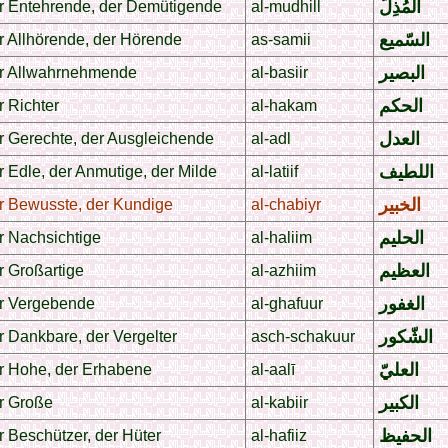
المُذِلّ
r Entehrende, der Demütigende
al-mudhill
السّميع
r Allhörende, der Hörende
as-samii
البصير
r Allwahrnehmende
al-basiir
الحكم
r Richter
al-hakam
العدل
r Gerechte, der Ausgleichende
al-adl
اللطيف
 Edle, der Anmutige, der Milde
al-latiif
الخبير
r Bewusste, der Kundige
al-chabiyr
الحليم
r Nachsichtige
al-haliim
العظيم
r Großartige
al-azhiim
الغفور
r Vergebende
al-ghafuur
الشّكور
r Dankbare, der Vergelter
asch-schakuur
العليّ
r Hohe, der Erhabene
al-aalī
الكبير
r Große
al-kabiir
الحفيظ
 Beschützer, der Hüter
al-hafiiz