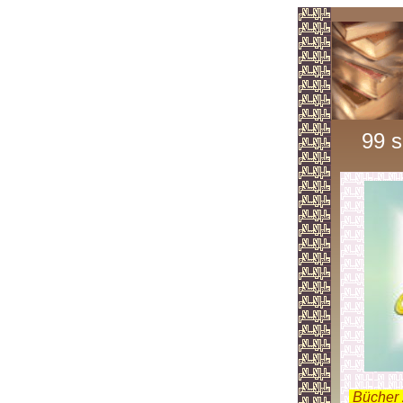
99 
.
Bücher 