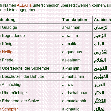
99 Namen
ALLAHs
unterschiedlich übersetzt werden können, si
nder Liste angegeben.
deutung
Transkription
Arabisch
الرّحمان
r Gnädige
ar-rahman
الرّحيم
r Begnadende
ar-rahiim
المَلِك
r König
al-malik
القُدّوس
r Heilige
al-qudduus
السّلام
r Friede
as-salaam
المُؤمن
r Überzeugte, der Sichernde
al-mu'min
المُهَيْمِن
r Beschützer, der Behüter
al-muhaimin
العزيز
r Allmächtige
al-aziz
الجبّار
r Übermächtige
al-dschabbaar
المُتَكَبِّر
r Erhabene, der Stolze
al-mutakabbir
الخالق
r Schöpfer
al-chaaliq