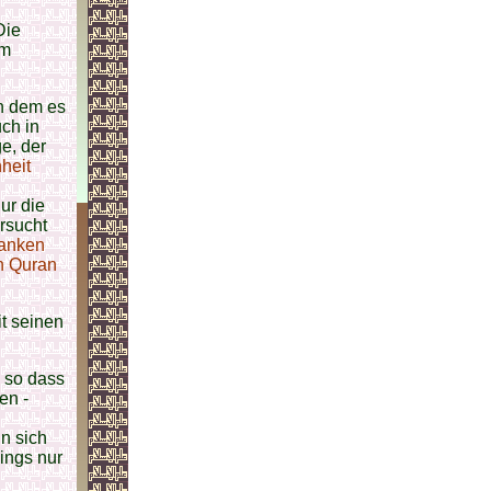
Die
im
in dem es
ch in
e, der
heit
ur die
rsucht
danken
n Quran
t seinen
, so dass
en -
n sich
dings nur