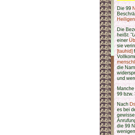
Die 99
Beschrän
Heilige
Die Bez
heißt:
"U
einer
Üb
sie veri
[tauhid]
f
Vollkom
menschl
die Nam
widersp
und wer
Manche 
99 bzw. 
Nach
Ds
es bei d
gewisse
Anrufun
die 99 
wenigen