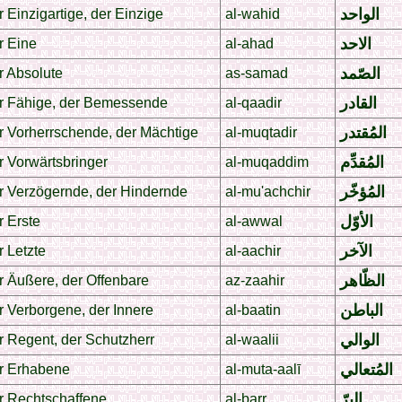
الواحد
 Einzigartige, der Einzige
al-wahid
الاحد
r Eine
al-ahad
الصّمد
r Absolute
as-samad
القادر
r Fähige, der Bemessende
al-qaadir
المُقتدر
r Vorherrschende, der Mächtige
al-muqtadir
المُقدِّم
r Vorwärtsbringer
al-muqaddim
المُؤخّر
r Verzögernde, der Hindernde
al-mu'achchir
الأوّل
r Erste
al-awwal
الآخر
 Letzte
al-aachir
الظّاهر
r Äußere, der Offenbare
az-zaahir
الباطن
r Verborgene, der Innere
al-baatin
الوالي
r Regent, der Schutzherr
al-waalii
المُتعالي
r Erhabene
al-muta-aalī
البرّ
r Rechtschaffene
al-barr