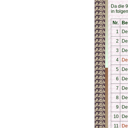
Da die 
in folge
Nr.
Be
1
De
2
De
3
De
4
De
5
De
6
De
7
De
8
De
9
De
10
De
11
De