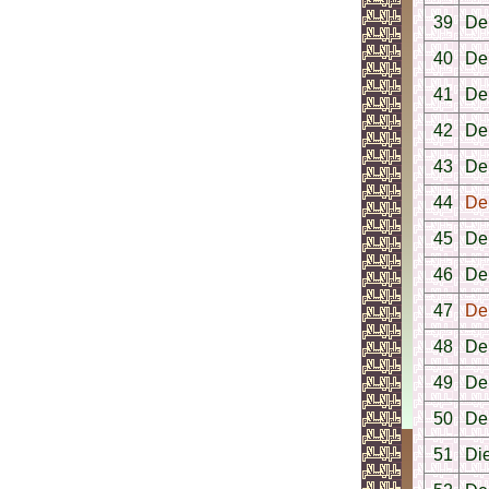
39
Der
40
De
41
De
42
De
43
De
44
De
45
De
46
De
47
De
48
De
49
De
50
De
51
Die