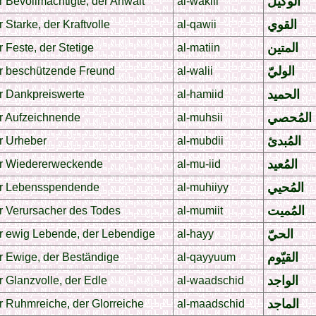
الوكيل
 Bevollmächtigte, der Anwalt
al-wakiil
القوي
 Starke, der Kraftvolle
al-qawii
المتين
 Feste, der Stetige
al-matiin
الوليّ
r beschützende Freund
al-walii
الحميد
r Dankpreiswerte
al-hamiid
المُحصي
r Aufzeichnende
al-muhsii
المُبدئ
r Urheber
al-mubdii
المُعيد
r Wiedererweckende
al-mu-iid
المُحيي
r Lebensspendende
al-muhiiyy
المُميت
r Verursacher des Todes
al-mumiit
الحيّ
r ewig Lebende, der Lebendige
al-hayy
القيّوم
r Ewige, der Beständige
al-qayyuum
الواجد
 Glanzvolle, der Edle
al-waadschid
الماجد
r Ruhmreiche, der Glorreiche
al-maadschid