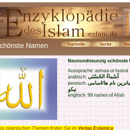
schönste Namen
Startseite
Suche
Im
Neunundneunzig schönste
Aussprache:
asmaa-ul-husnā
أسْماءُ الحُسْنَى
arabisch:
زیباترین نام ها/اسامی
persisch:
نیکو
englisch: 99 names of Allah
zu islamischen Themen finden Sie im
Verlag Eslamica
.