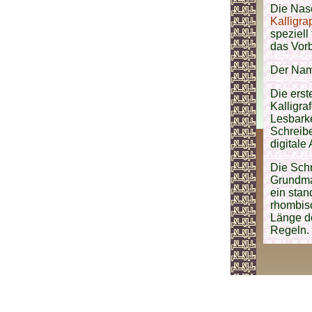
Die Nasc
Kalligrap
speziell
das Vorb
Der Name
Die erst
Kalligra
Lesbarke
Schreib
digital
Die Schr
Grundmaß
ein stan
rhombis
Länge de
Regeln.