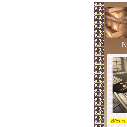
N
.
Bücher 