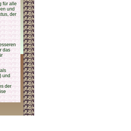
für alle
den und
us, der
n
besseren
ür das
ür
als
) und
s der
ise