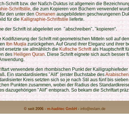
h-Schrift bzw. der Naßch-Duktus ist allgemein die Bezeichnung 
hie-Schriftstile
, die zum Kopieren von Büchern verwendet wur
 für den unter den
Osmanen
ausgebildeten geschwungenen Dukt
ild für die
Kalligraphie-Schriftstile
lieferte.
 der Schrift ist abgeleitet von "abschreiben", "kopieren“.
e Kodifizierung der Schrift mit geometrischen Mitteln soll auf de
fen
Ibn Muqla
zurückgehen. Auf Grund ihrer Eleganz und ihrer 
it ersetzte sie allmählich die
Kufische Schrift
als Hauptschrift f
en des
Heiligen Quran
. Diese Schrift eignete sich auch besser f
e Anwendung.
iftart verwendete den rhombischen Punkt der Kalligraphiefeder 
. Ein standardisiertes "Alif" (erster Buchstabe des
Arabischen
dardisierter Kreis setzten sich so je nach Stil aus fünf bis sieben
chen Punkten zusammen, wobei der Radius des Standardkreise
s dazugehörigen "Alif" entsprach. So bekam die Schriftart präz
© seit 2006 -
m-haditec GmbH
-
info
@eslam.de