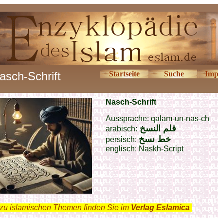
asch-Schrift
Startseite
Suche
Imp
Nasch-Schrift
Aussprache: qalam-un-nas-ch
قلم النسخ
arabisch:
خط نسخ
persisch:
englisch: Naskh-Script
zu islamischen Themen finden Sie im
Verlag Eslamica
.