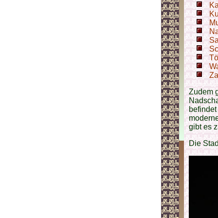
Ka
Ku
Mu
Na
Sa
Sc
Tö
Wa
Za
Zudem g
Nadschaf
befindet
moderne
gibt es 
Die Stad