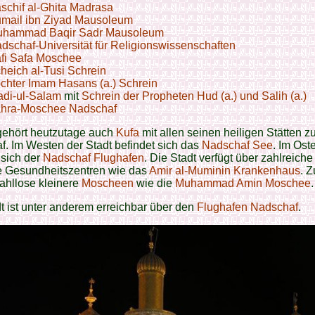
schif al-Ghita Madrasa
mail ibn Ziyad Mausoleum
hammad Baqir Sadr Mausoleum
dschaf-Universität für Religionswissenschaften
fi Safa Moschee
heich al-Tusi Schrein
chter Imam Hasans (a.) Schrein
di-ul-Salam
mit
Schrein der Propheten Hud (a.) und Salih (a.)
hra-Moschee Nadschaf
ehört heutzutage auch
Kufa
mit allen seinen heiligen Stätten z
. Im Westen der Stadt befindet sich das
Nadschaf See
. Im Ost
 sich der
Nadschaf Flughafen
. Die Stadt verfügt über zahlreiche
 Gesundheitszentren wie das
Amir al-Muminin Krankenhaus
. 
zahllose kleinere
Moscheen
wie die
Muhammad Amin Moschee
.
t ist unter anderem erreichbar über den
Flughafen Nadschaf
.