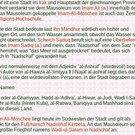
 ist eine Stadt im
Irak
und Hauptstadt der gleichnamigen Provin
heit verdankt sie dem Mausoleum von
Imam Ali (a.)
innerhalb de
das Mausoleum gekoppelte
Imam-Ali-Moschee
ist auch das Zen
ligions-Hochschule
.
e der Stadt bedeute laut
Ibn Mandhur
wörtlich ein hoher und
kigen Ort, um den sich Wasser ansammelt, obwohl das Wasser 
cht überschreitet.
Scheich Saduq
beruft sich auf eine
Überliefe
von
Imam Sadiq (a.)
und mein, dass "Nadschaf" von dem Satz "
 herrührt, was "das Meer ist ausgetrocknet" bedeutet, das sich
ch in "Nadschaf" gewandelt hat.
wird normalerweise mit dem Adjektiv "al-Ashraf" (würdevoll) begl
 Autor von al-Hawza al-'ilmiyya fi l-Najaf al-ashraf liegt dies da
i (a), eine der würdevollsten Personen, in der Stadt begraben is
 Namen
 oder al-Ghariyyan, Hadd al-'Adhra', al-Hiwar, al-Judi, Wadi l-Sa
hr al-Kufa (hinter Kufa), al-Rabwa, Baniqiya und Mashhad sind
ür dieses Land.
m-Ali-Moschee
liegt heute im Südwesten der Stadt und gilt als
kt für den
Fußmarsch Nadschaf Kerbela
. An das Mausoleum sc
tgrößte Friedhof namens
Wadi-ul-Salam in Nadschaf
an.