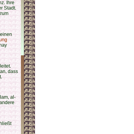
z. Ihre
r Stadt.
trum
seinen
rung
nay
eitet.
ran, dass
t.
lam, al-
 andere
hließt