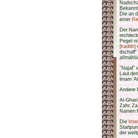
Nadschaf
Bekannt
Die an 
einer
Re
Der Nam
rechtec
Pegel ni
[hadith]
dschaff"
allmähli
"Najaf" 
Laut dem
Imam 'Al
Andere
Al-Ghari
Zahr, Za
Namen f
Die
Ima
Startpun
der wel