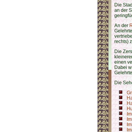
Die Stad
an der S
geringfü
An der
R
Gelehrt
vertrieb
rechts) 
Die Zer
kleiner
einen v
Dabei w
Gelehrt
Die Seh
Gr
Ha
H
Hu
Im
Im
Im
Im