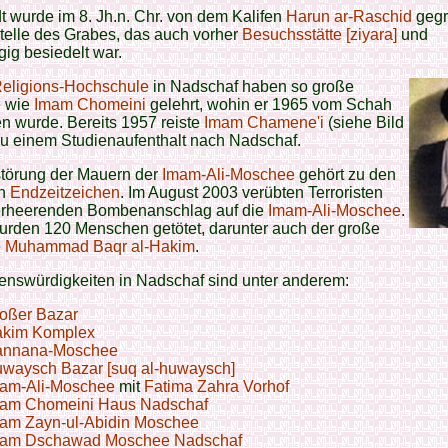
t wurde im 8. Jh.n. Chr. von dem Kalifen
Harun ar-Raschid
gegr
telle des Grabes, das auch vorher
Besuchsstätte [ziyara]
und
gig besiedelt war.
eligions-Hochschule
in Nadschaf haben so große
e wie
Imam Chomeini
gelehrt, wohin er 1965 vom Schah
en wurde. Bereits 1957 reiste
Imam Chamene'i
(siehe Bild
zu einem Studienaufenthalt nach Nadschaf.
störung der Mauern der
Imam-Ali-Moschee
gehört zu den
en
Endzeitzeichen
. Im August 2003 verübten Terroristen
erheerenden Bombenanschlag auf die
Imam-Ali-Moschee
.
urden 120 Menschen getötet, darunter auch der große
e
Muhammad Baqr al-Hakim
.
enswürdigkeiten in Nadschaf sind unter anderem:
oßer Bazar
kim Komplex
annana-Moschee
waysch Bazar [suq al-huwaysch]
am-Ali-Moschee
mit
Fatima Zahra Vorhof
am Chomeini Haus Nadschaf
am Zayn-ul-Abidin Moschee
am Dschawad Moschee Nadschaf