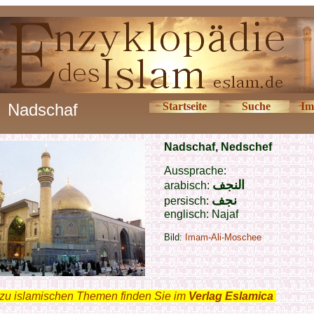
Nadschaf
Startseite
Suche
Im
Nadschaf,
Nedschef
Aussprache:
النجف
arabisch:
نجف
persisch:
englisch: Najaf
Bild:
Imam-Ali-Moschee
zu islamischen Themen finden Sie im
Verlag Eslamica
.