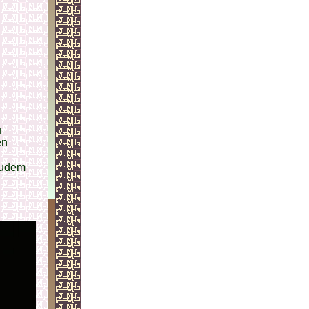
u
en
Zudem