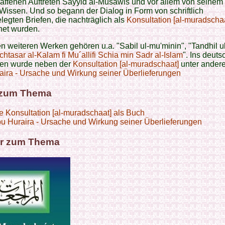
affenen Auftreten Sayyid al-Musawis und vor allem von seine
issen. Und so begann der Dialog in Form von schriftlich
legten Briefen, die nachträglich als
Konsultation [al-muradscha
net wurden.
n weiteren Werken gehören u.a. "Sabil ul-mu'minin", "Tandhil u
chtasar al-Kalam fi Mu´allifi Schia min Sadr al-Islam
". Ins deuts
gen wurde neben der
Konsultation [al-muradschaat]
unter ander
ira - Ursache und Wirkung seiner Überlieferungen
 zum Thema
e Konsultation [al-muradschaat] als Buch
u Huraira - Ursache und Wirkung seiner Überlieferungen
r zum Thema