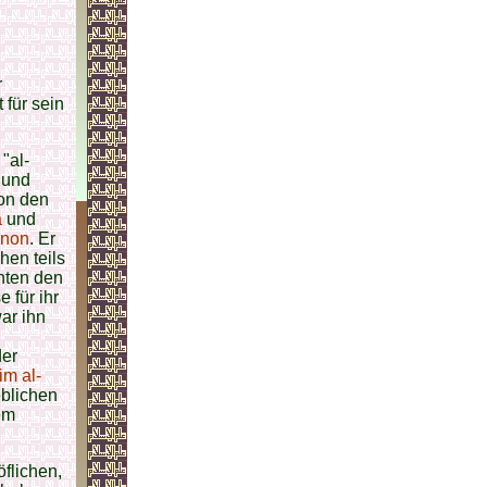
r
 für sein
"al-
 und
von den
a
und
anon
. Er
hen teils
hten den
 für ihr
ar ihn
der
im al-
eblichen
em
flichen,