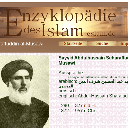
affuddin al-Musawi
Startseite
Suche
Imp
Sayyid Abdulhussain Scharaffud
Musawi
Aussprache:
as-sayyid abdul-hussain scharfud-din al-muus
arabisch:
د عبد الحسين شرف الدين
الموسوي
persisch:
englisch: Abdul-Hussain Sharafud
1290 - 1377
n.d.H.
1872 - 1957 n.Chr.