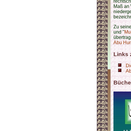
rechtsch
Maß an W
niederge
bezeich
Zu seine
und "
M
u
übertra
Abu Hura
Links
Di
Ab
Büche