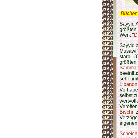
.
Bücher 
Sayyid A
größten
Werk "
D
Sayyid 
Musawi")
starb 1
größten 
Sammar
beeinflu
sehr umf
Libanon
Vorhaben
selbst z
wertvoll
Veröffen
Bischri
z
Verzöger
eigenen 
Scheich 