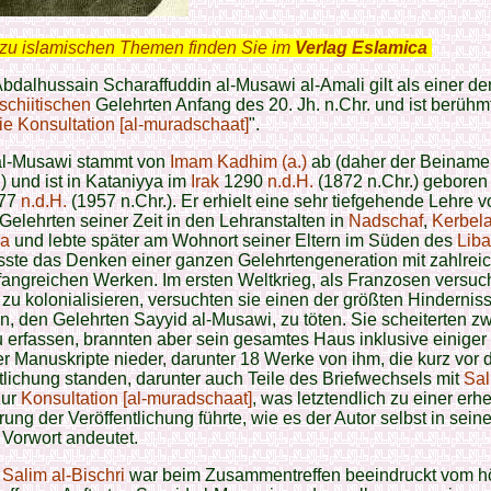
zu islamischen Themen finden Sie im
Verlag Eslamica
.
bdalhussain Scharaffuddin al-Musawi al-Amali gilt als einer de
schiitischen
Gelehrten Anfang des 20. Jh. n.Chr. und ist berühmt
ie Konsultation [al-muradschaat]
".
al-Musawi stammt von
Imam Kadhim (a.)
ab (daher der Beiname 
 und ist in Kataniyya im
Irak
1290
n.d.H.
(1872 n.Chr.) geboren
377
n.d.H.
(1957 n.Chr.). Er erhielt eine sehr tiefgehende Lehre 
Gelehrten seiner Zeit in den Lehranstalten in
Nadschaf
,
Kerbel
a
und lebte später am Wohnort seiner Eltern im Süden des
Lib
sste das Denken einer ganzen Gelehrtengeneration mit zahlreic
angreichen Werken. Im ersten Weltkrieg, als Franzosen versuc
zu kolonialisieren, versuchten sie einen der größten Hindernisse
, den Gelehrten Sayyid al-Musawi, zu töten. Sie scheiterten zw
u erfassen, brannten aber sein gesamtes Haus inklusive einiger
er Manuskripte nieder, darunter 18 Werke von ihm, die kurz vor 
tlichung standen, darunter auch Teile des Briefwechsels mit
Sal
ur
Konsultation [al-muradschaat]
, was letztendlich zu einer erh
ung der Veröffentlichung führte, wie es der Autor selbst in sein
Vorwort andeutet.
Salim al-Bischri
war beim Zusammentreffen beeindruckt vom hö