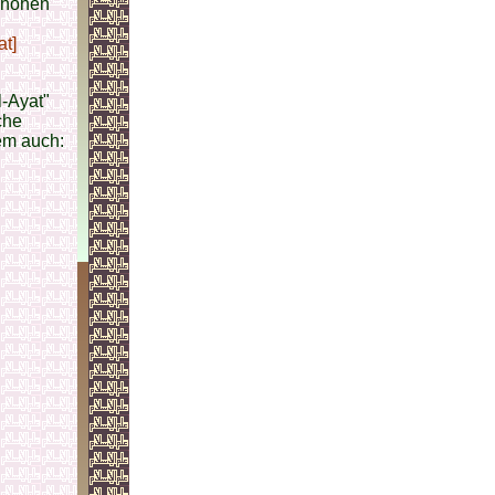
m hohen
at]
l-Ayat"
che
em auch: