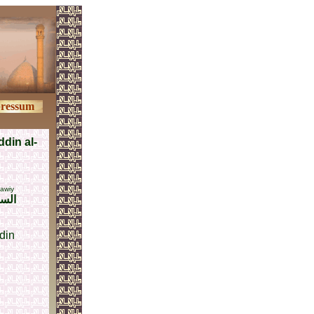
ressum
din al-
awiy
السي
din