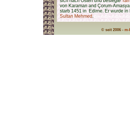
sich nach Osten und besiegte
Tam
von Karaman and Çorum-Amasya. I
starb 1451 in Edirne. Er wurde in
Sultan Mehmed
.
© seit 2006 -
m-