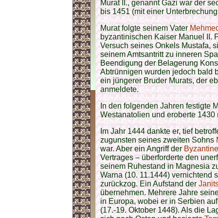
Murat II., genannt Gazi war der s
bis 1451 (mit einer Unterbrechung
Murat folgte seinem Vater
Mehmed 
byzantinischen Kaiser Manuel II. 
Versuch seines Onkels Mustafa, s
seinem Amtsantritt zu inneren Sp
Beendigung der Belagerung Konsta
Abtrünnigen wurden jedoch bald b
ein jüngerer Bruder Murats, der e
anmeldete.
In den folgenden Jahren festigte M
Westanatolien und eroberte 1430 n
Im Jahr 1444 dankte er, tief betro
zugunsten seines zweiten Sohns
war. Aber ein Angriff der
Byzantine
Vertrages – überforderte den uner
seinem Ruhestand in Magnesia zurü
Warna (10. 11.1444) vernichtend 
zurückzog. Ein Aufstand der
Janit
übernehmen. Mehrere Jahre seine
in Europa, wobei er in Serbien a
(17.-19. Oktober 1448). Als die La