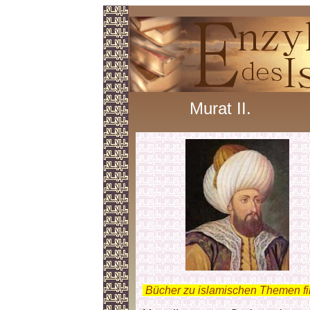
Murat II.
.
Bücher zu islamischen Themen f