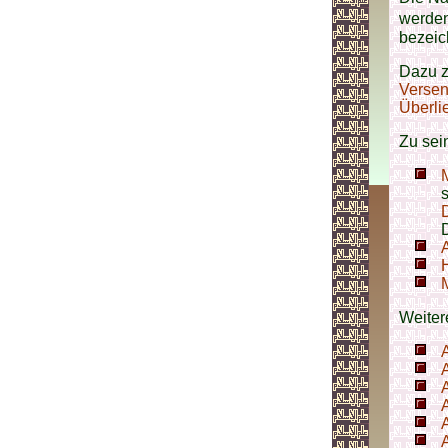
werden
bezeich
Dazu z
Verse
Überli
Zu sei
s
D
Weiter
A
A
A
A
A