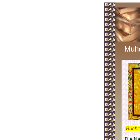
Muh
.
Büche
Die Na