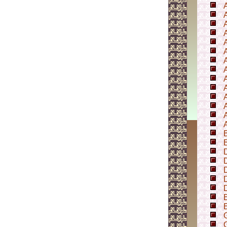
A
A
A
A
A
A
A
A
A
A
D
D
D
E
E
G
G