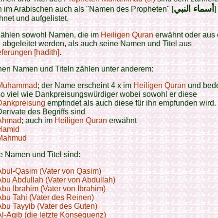
أسماء النبي
 im Arabischen auch als "Namen des Propheten" [
]
net und aufgelistet.
ählen sowohl Namen, die im
Heiligen Quran
erwähnt oder aus
n
abgeleitet werden, als auch seine Namen und Titel aus
eferungen [hadith]
.
nen Namen und Titeln zählen unter anderem:
Muhammad
; der Name erscheint 4 x im
Heiligen Quran
und bede
o viel wie Dankpreisungswürdiger wobei sowohl er diese
Dankpreisung
empfindet als auch diese für ihn empfunden wird.
erivate des Begriffs sind
Ahmad
; auch im
Heiligen Quran
erwähnt
Hamid
Mahmud
e Namen und Titel sind:
Abul-Qasim (Vater von Qasim)
bu Abdullah (Vater von Abdullah)
bu Ibrahim (Vater von Ibrahim)
bu Tahi (Vater des Reinen)
bu Tayyib (Vater des Guten)
l-Aqib (die letzte Konsequenz)