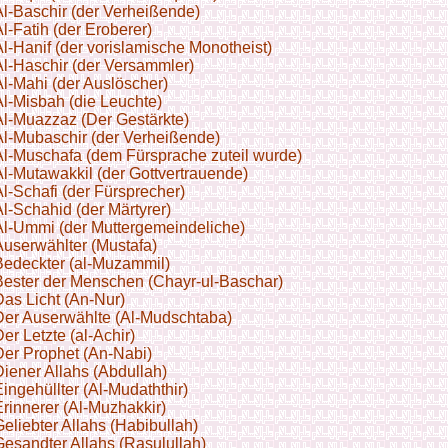
l-Baschir (der Verheißende)
l-Fatih (der Eroberer)
l-Hanif (der vorislamische Monotheist)
l-Haschir (der Versammler)
l-Mahi (der Auslöscher)
l-Misbah (die Leuchte)
Al-Muazzaz (Der Gestärkte)
Al-Mubaschir (der Verheißende)
Al-Muschafa (dem Fürsprache zuteil wurde)
l-Mutawakkil (der Gottvertrauende)
l-Schafi (der Fürsprecher)
l-Schahid (der Märtyrer)
Al-Ummi (der Muttergemeindeliche)
userwählter (Mustafa)
Bedeckter (al-Muzammil)
Bester der Menschen (Chayr-ul-Baschar)
as Licht (An-Nur)
Der Auserwählte (Al-Mudschtaba)
er Letzte (al-Achir)
Der Prophet (An-Nabi)
iener Allahs (Abdullah)
ingehüllter (Al-Mudaththir)
rinnerer (Al-Muzhakkir)
eliebter Allahs (Habibullah)
esandter Allahs (Rasulullah)