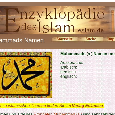
ammads Namen
Startseite
Suche
Imp
Muhammads (s.) Namen und 
Aussprache:
arabisch:
persisch:
englisch:
r zu islamischen Themen finden Sie im
Verlag Eslamica
.
men und Titel des
Propheten Muhammad (s.)
sind sehr zahlreic