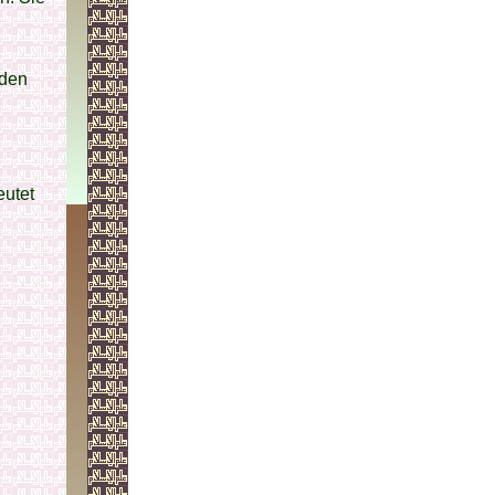
 den
utet