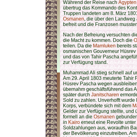
Während der Reise nach
Ägypten
übertrug das Kommando des Kont
Truppen landeten am 8. März 1801 
Osmanen
, die über den Landweg
befreit und die Franzosen musste
Nach der Befreiung versuchten di
die Macht zu kommen. Doch die
O
teilen. Da die
Mamluken
bereits s
osmanischen Gouverneur Hüsrev 
und das von Tahir Pascha angefüh
zur Verfügung stand.
Muhammad Ali stieg schnell auf un
Am 29. April 1803 meuterte Tahir
Hüsrev Pascha wegen ausbleibend
übernahm geschäftsführend das 
später durch
Janitscharen
ermordet
Sold zu zahlen. Unverhofft wurd
Korps, verbündete sich mit dem
M
Gelder zur Verfügung stellte, und
formell an die
Osmanen
gebundene
in
Kairo
erneut eine Revolte unte
Soldzahlungen aus, woraufhin Ba
der Bevölkerung einzutreiben. Am