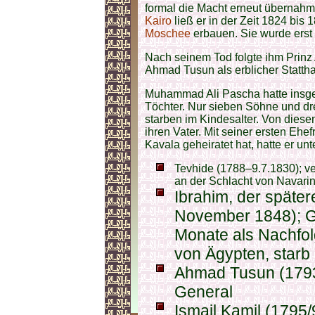
formal die Macht erneut übernahm.
Kairo
ließ er in der Zeit 1824 bis
Moschee
erbauen. Sie wurde erst 
Nach seinem Tod folgte ihm Prinz
Ahmad Tusun als erblicher Stattha
Muhammad Ali Pascha hatte insge
Töchter. Nur sieben Söhne und dr
starben im Kindesalter. Von diese
ihren Vater. Mit seiner ersten Ehe
Kavala geheiratet hat, hatte er un
Tevhide (1788–9.7.1830); ve
an der Schlacht von Navari
Ibrahim, der späte
November 1848); G
Monate als Nachfol
von Ägypten, starb
Ahmad Tusun (1793
General
Ismail Kamil (1795