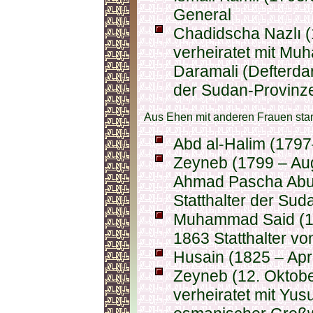
General
Chadidscha Nazlı (
verheiratet mit M
Daramali (Defterdar,
der Sudan-Provinz
Aus Ehen mit anderen Frauen sta
Abd al-Halim (179
Zeyneb (1799 – Aug
Ahmad Pascha Abu 
Statthalter der Su
Muhammad Said (17
1863 Statthalter v
Husain (1825 – Apr
Zeyneb (12. Oktober
verheiratet mit Yu