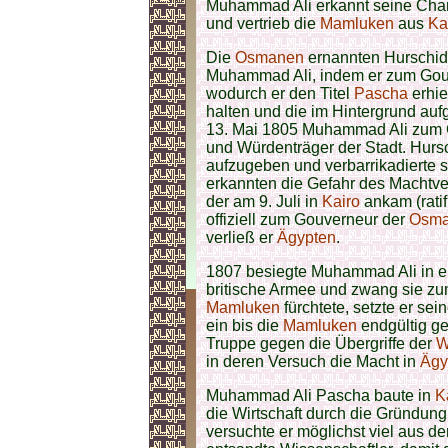
Muhammad Ali erkannt seine Chanc
und vertrieb die
Mamluken
aus
Ka
Die
Osmanen
ernannten Hurschi
Muhammad Ali, indem er zum Gou
wodurch er den Titel
Pascha
erhie
halten und die im Hintergrund au
13. Mai 1805 Muhammad Ali zum G
und Würdenträger der Stadt. Hurs
aufzugeben und verbarrikadierte si
erkannten die Gefahr des Machtve
der am 9. Juli in
Kairo
ankam (rati
offiziell zum Gouverneur der
Osm
verließ er
Ägypten
.
1807 besiegte Muhammad Ali in 
britische Armee und zwang sie z
Mamluken
fürchtete, setzte er se
ein bis die
Mamluken
endgültig ge
Truppe gegen die Übergriffe der
W
in deren Versuch die Macht in
Ägy
Muhammad Ali Pascha baute in
K
die Wirtschaft durch die Gründung 
versuchte er möglichst viel aus de