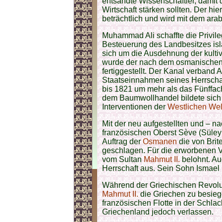
entsandte Wissenschaftler, damit
Wirtschaft stärken sollten. Der hi
beträchtlich und wird mit dem ara
Muhammad Ali schaffte die Privile
Besteuerung des Landbesitzes isl
sich um die Ausdehnung der kult
wurde der nach dem osmanischen
fertiggestellt. Der Kanal verband 
Staatseinnahmen seines Herrschaf
bis 1821 um mehr als das Fünffac
dem Baumwollhandel bildete sich 
Interventionen der
Westlichen Wel
Mit der neu aufgestellten und – n
französischen Oberst Sève (Süle
Auftrag der
Osmanen
die von Brit
geschlagen. Für die erworbenen
vom Sultan
Mahmut II.
belohnt. A
Herrschaft aus. Sein Sohn Ismael
Während der Griechischen Revolut
Mahmut II.
die Griechen zu besiege
französischen Flotte in der Schla
Griechenland jedoch verlassen.