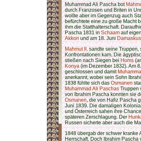
Muhammad Ali Pascha bot
Mahmut
durch Franzosen und Briten in Un
wollte aber im Gegenzug auch Sta
befürchtete eine zu große Macht
ihm die Statthalterschaft. Darau
Pascha 1831 in
Schaam
auf eigen
Akkon
und am 18. Juni
Damaskus
Mahmut II.
sandte seine Truppen, 
Konfrontationen kam. Die ägyptis
stießen nach Siegen bei
Homs
(am
Konya
(im Dezember 1832). Am 8.
geschlossen und damit
Muhammad
anerkannt, wobei sein Sohn Ibrahi
1838 fühlte sich das
Osmanen
sta
Muhammad Ali Paschas
Truppen w
von Ibrahim Pascha konnten sie d
Osmanen
, die von Hafiz Pascha g
Juni 1839. Die damaligen Koloni
und Österreich sahen ihre Chance
späteren Zerschlagung. Der
Hunka
Russen sicherte aber auch die M
1848 übergab der schwer kranke 
Herrschaft. Doch Ibrahim Pascha v