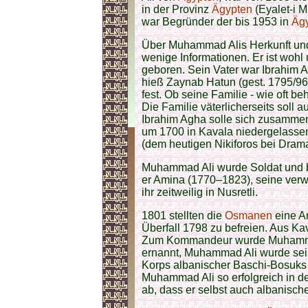
in der Provinz
Ägypten
(Eyalet-i M
war Begründer der bis 1953 in
Äg
Über Muhammad Alis Herkunft und 
wenige Informationen. Er ist wohl
geboren. Sein Vater war Ibrahim A
hieß Zaynab Hatun (gest. 1795/96)
fest. Ob seine Familie - wie oft be
Die Familie väterlicherseits soll au
Ibrahim Agha solle sich zusamm
um 1700 in Kavala niedergelassen
(dem heutigen Nikiforos bei Dram
Muhammad Ali wurde Soldat und be
er Amina (1770–1823), seine verwi
ihr zeitweilig in Nusretli.
1801 stellten die
Osmanen
eine 
Überfall 1798 zu befreien. Aus Ka
Zum Kommandeur wurde Muhammad
ernannt, Muhammad Ali wurde sein
Korps albanischer Baschi-Bosuks 
Muhammad Ali so erfolgreich in der
ab, dass er selbst auch albanische