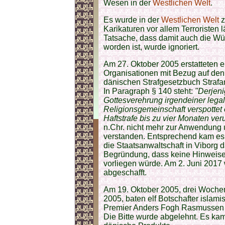
Wesen in der
Westlichen Welt
.
Es wurde in der
Westlichen Welt
z
Karikaturen vor allem Terroristen 
Tatsache, dass damit auch die W
worden ist, wurde ignoriert.
Am 27. Oktober 2005 erstatteten e
Organisationen mit Bezug auf de
dänischen Strafgesetzbuch Strafan
In Paragraph § 140 steht:
"Derjeni
Gottesverehrung irgendeiner lega
Religionsgemeinschaft verspottet 
Haftstrafe bis zu vier Monaten verur
n.Chr. nicht mehr zur Anwendung u
verstanden. Entsprechend kam es 
die Staatsanwaltschaft in Viborg d
Begründung, dass keine Hinweise 
vorliegen würde. Am 2. Juni 201
abgeschafft.
Am 19. Oktober 2005, drei Wochen
2005, baten elf Botschafter isla
Premier Anders Fogh Rasmussen um
Die Bitte wurde abgelehnt. Es k