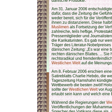
dänische Produkte.
Am 31. Januar 2006 entschuldigte
dafür, dass die Zeitung die Gefühl
weder bereit, sich für die Veröffe
ihnen zu distanzieren. Diese hal
Muslimen
als Fortsetzung der Ve
zahlreiche, teils heftige, Protesta
Pressemitglieder und Journaliste
die Karikaturisten. Es gab nur wen
Träger des Literatur-Nobelpreises 
dänischen Zeitung: „Es war eine 
rechten dänischen Blattes. ... Sie
rechtsradikal und fremdenfeindlic
Westlichen Welt
auf die Meinungsf
Am 8. Februar 2006 erschien ein
Satireblatts Charlie Hebdo, die we
Tageszeitung Hamshahri kündigte 
Wettbewerb die besten zwölf Holo
sollte der
Westlichen Welt
vor Auge
erlaubt sein kann und welch eine
Während die Regierungen der
Wes
Veröffentlichungen der Muhammad-
Sprecher des Vatikans diese als „