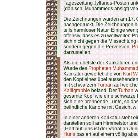
Tageszeitung Jyllands-Posten un
(dänisch: Muhammeds ansigt) veröf
Die Zeichnungen wurden am 17. Ok
nachgedruckt. Die Zeichnungen h
teils harmloser Natur. Einige wen
offensiv, dass es zu weltweiten P
sich nicht gegen die Missachtung
sondern gegen die Perversion,
Pr
darzustellen.
Als die übelste der Karikaturen un
Würde des
Propheten Muhammad 
Karikatur gewertet, die von
Kurt W
den Kopf eines übel aussehende
mit schwarzem
Turban
auf welche
Kalligraphie
befand. Der
Turban
wa
gesamte Kopf wie eine schwarze 
sich eine brennende Lunte, so da
befindliche Kanone mit Gesicht wi
In einer anderen Karikatur steht e
darstellen soll am Himmelstor und 
„Hört auf, uns ist der Vorrat an 
Huris
basiert auf einem völlig ab