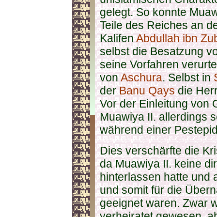
gelegt. So konnte Muaw
Teile des Reiches an 
Kalifen
Abdullah ibn Zu
selbst die Besatzung v
seine Vorfahren verurt
von
Aschura
. Selbst in
der
Banu Qays
die Her
Vor der Einleitung vo
Muawiya II. allerdings 
während einer Pestepi
Dies verschärfte die Kr
da Muawiya II. keine 
hinterlassen hatte und 
und somit für die Übe
geeignet waren. Zwar 
verheiratet gewesen, ab