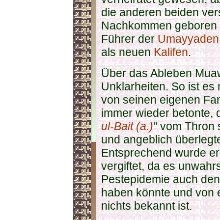
die anderen beiden vers
Nachkommen geboren hat
Führer der
Umayyaden
als neuen
Kalifen
.
Über das Ableben Muawiy
Unklarheiten. So ist es
von seinen eigenen Fam
immer wieder betonte, 
ul-Bait (a.)
" vom Thron 
und angeblich überlegt
Entsprechend wurde er
vergiftet, da es unwahrs
Pestepidemie auch den 
haben könnte und von e
nichts bekannt ist.