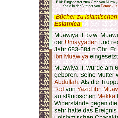
Bild: Eingangstor zum Grab von Muawiy
Yazid in der Altstadt von
Damaskus
.
Bücher zu islamischen
Eslamica
.
Muawiya II. bzw. Muawiy
der
Umayyaden
und reg
Jahr 683-684 n.Chr. Er
ibn Muawiya
eingesetzt
Muawiya II. wurde am 6
geboren. Seine Mutter 
Abdullah
. Als die Trup
Tod
von
Yazid ibn Mua
aufständischen
Mekka
Widerstände gegen di
sehr hatte das Ereigni
unislamischen Charakte