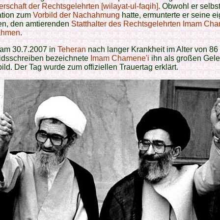
terschaft der Rechtsgelehrten [wilayat-ul-faqih]
. Obwohl er selbst
ation zum
Vorbild der Nachahmung
hatte, ermunterte er seine e
en, den amtierenden
Statthalter des Rechtsgelehrten
Imam Cha
ahmen
.
 am 30.7.2007 in
Teheran
nach lan
ger Krankheit im Alter von 86
eidsschreiben bezeichnete
Imam Chamene'i
ihn als großen Gele
ild. Der Tag wurde zum offiziellen Trauertag erklärt.