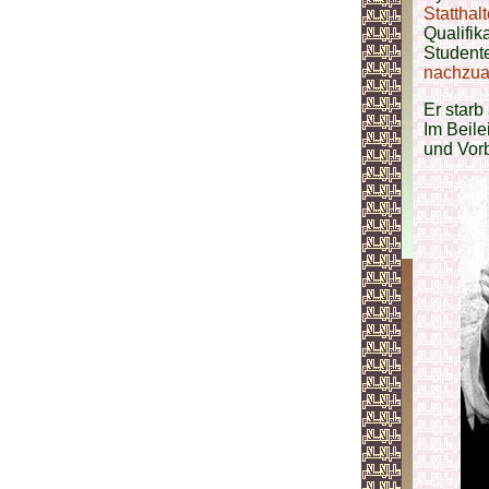
Statthal
Qualifik
Student
nachzu
Er starb
Im Beil
und Vorb