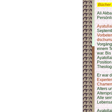
.
Bücher 
Ali Akba
Persönli
Ayatulla
Septemb
Vorbeter
dschum
Vorgäng
einem Te
war. Bi
Ayatoll
Position
Theolog
Er war d
Experte
Chamene
Alters u
Alterspr
Alle sei
Lebensa
Ayatoll