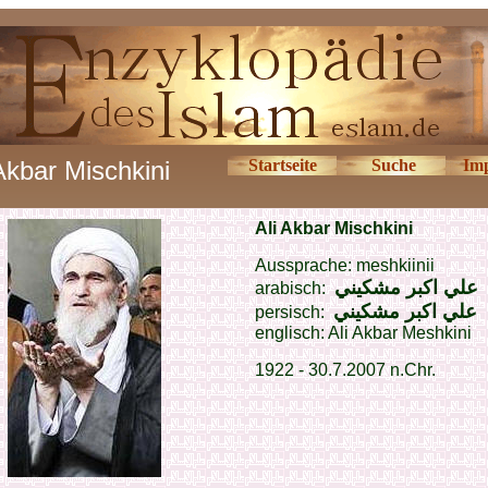
Akbar Mischkini
Startseite
Suche
Im
Ali Akbar Mischkini
Aussprache: meshkiinii
علي اكبر
مشكيني
arabisch:
علي اكبر
مشكيني
persisch:
englisch: Ali Akbar Meshkini
1922 - 30.7.2007 n.Chr.