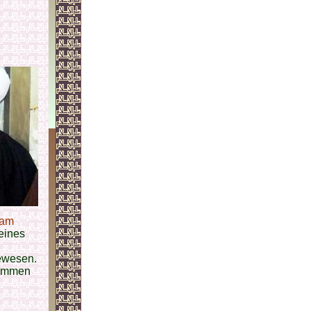
mam
eines
wesen.
rommen