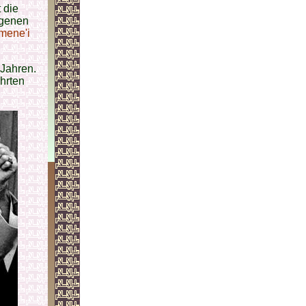
 die
igenen
mene'i
 Jahren.
hrten