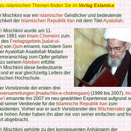
zu islamischen Themen finden Sie im
Verlag Eslamica
.
r Mischkini war ein
islamischer
Geistlicher und bedeutende
chkeit der
Islamischen Republik Iran
mit dem Titel
Ayatullah
.
h
Mischkini wurde am 11.
er 1981 von
Imam Chomeini
zum
des
Freitagsgebets [salat-ul-
a]
von
Qum
ernannt, nachdem Sein
er Ayatollah Asadollah Madani
rroranschlag zum Opfer gefallen
s zu seinem
Ableben
erfüllte
ah Mischkini diese bedeutsame
 und er war gleichzeitig Leiters der
ischen Hochschule.
er Vorsitzende der ersten drei
nversammlungen [madschlis-e-chobregaan]
(1999 bis 2007).
I
'i
ernannte ihn 2007 im neu gewählten Expertenrat aufgrund s
nd seiner Verdienste für die
Islamische Republik Iran
zum
äsidenten. Vorher war er auch Vorsitzender des
Wächterrates
ge
ne hohen Ämter haben ihn aber nie von seiner einfachen und f
rt abgebracht.
ah Mischkini gehörte zu den konsequenten Anhängern der