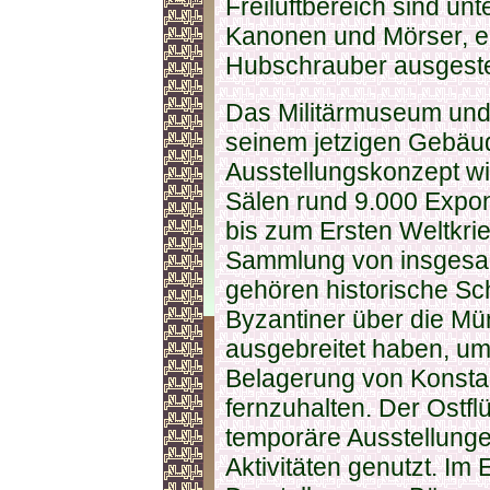
Freiluftbereich sind u
Kanonen und Mörser, e
Hubschrauber ausgestel
Das Militärmuseum und
seinem jetzigen Gebäu
Ausstellungskonzept wie
Sälen rund 9.000 Expo
bis zum Ersten Weltkrie
Sammlung von insgesa
gehören historische Sch
Byzantiner über die M
ausgebreitet haben, u
Belagerung von Konstan
fernzuhalten. Der Ostf
temporäre Ausstellung
Aktivitäten genutzt. Im