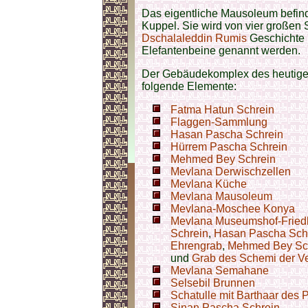
Das eigentliche Mausoleum befinde
Kuppel. Sie wird von vier großen
Dschalaleddin Rumis
Geschichte
Elefantenbeine genannt werden.
Der Gebäudekomplex des heutige
folgende Elemente:
Fatma Hatun Schrein
Flaggen-Sammlung
Hasan Pascha Schrein
Hürrem Pascha Schrein
Mehmed Bey Schrein
Mevlana Derwischzellen
Mevlana Küche
Mevlana Mausoleum
Mevlana-Moschee Konya
Mevlana Museumshof-Fried
Schrein
,
Hasan Pascha Sch
Ehrengrab
,
Mehmed Bey Sc
und
Grab des Schemi der Ve
Mevlana Semahane
Selsebil Brunnen
Schatulle mit Barthaar des 
Sinan Pascha Schrein