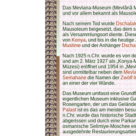
Das Mevlana-Museum (Mevlânâ Mü
und vor allem bekannt als Mauso
Nach seinem Tod wurde
Dschalal
Mausoleum beigesetzt, das dem 
als Versammlungsort diente. Die
von
Konya
, und bis in die heutige
Muslime
und der Anhänger
Dscha
Nach 1925 n.Chr. wurde es von d
und am 2. März 1927 als „Konya-M
Müzesi) eröffnet und 1954 in „M
sind unmittelbar neben dem
Mevl
Semahane
die Namen der
Zwölf
an einer der vier Wände.
Das Museum umfasst eine Grundfl
eigentlichen Museum inklusive Gar
Rosengarten, der um das Geländ
Palast
ist es das am meisten bes
n.Chr. wurde das historische Stadt
abgerissen und durch eine Parkan
osmanische Selimiye-Moschee ein
ausgedehnte Restaurierungsarbeit