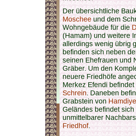
Der übersichtliche Bau
Moschee
und dem Schr
Wohngebäude für die
D
(Hamam) und weitere I
allerdings wenig übrig g
befinden sich neben d
seinen Ehefrauen und 
Gräber. Um den Komple
neuere Friedhöfe angeo
Merkez Efendi befindet 
Schrein
. Daneben befin
Grabstein von
Hamdiye
Geländes befindet sich
unmittelbarer Nachbarsc
Friedhof
.