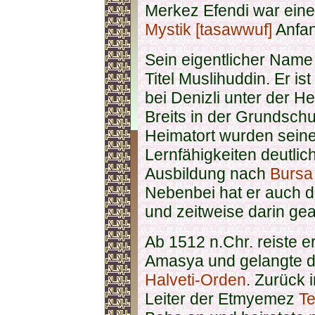
Merkez Efendi war eine 
Mystik [tasawwuf]
Anfan
Sein eigentlicher Name
Titel Muslihuddin. Er is
bei Denizli unter der H
Breits in der Grundsch
Heimatort wurden sein
Lernfähigkeiten deutlic
Ausbildung nach
Bursa
Nebenbei hat er auch 
und zeitweise darin gea
Ab 1512 n.Chr. reiste 
Amasya und gelangte do
Halveti-Orden
. Zurück 
Leiter der Etmyemez
T