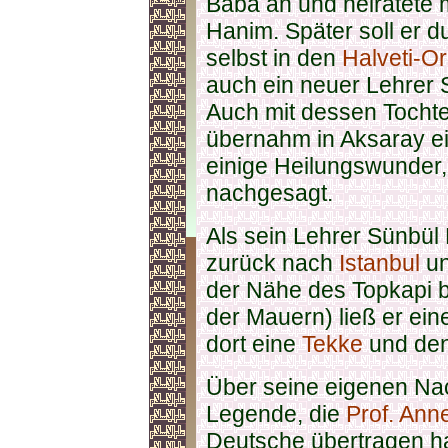
Baba an und heiratete 
Hanim. Später soll er 
selbst in den
Halveti-O
auch ein neuer Lehrer 
Auch mit dessen Tochte
übernahm in Aksaray e
einige Heilungswunder, 
nachgesagt.
Als sein Lehrer Sünbül 
zurück nach
Istanbul
un
der Nähe des Topkapi 
der Mauern) ließ er ei
dort eine
Tekke
und de
Über seine eigenen Nac
Legende, die
Prof. An
Deutsche übertragen h