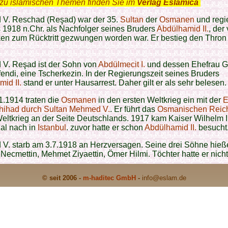
zu islamischen Themen finden Sie im
Verlag Eslamica
.
V. Reschad (Reşad) war der 35.
Sultan
der
Osmanen
und regi
 1918 n.Chr. als Nachfolger seines Bruders
Abdülhamid II.
, der
en zum Rücktritt gezwungen worden war. Er bestieg den Thron 
V. Reşad ist der Sohn von
Abdülmecit I.
und dessen Ehefrau G
endi, eine Tscherkezin. In der Regierungszeit seines Bruders
id II.
stand er unter Hausarrest. Daher gilt er als sehr belesen.
.1914 traten die
Osmanen
in den ersten Weltkrieg ein mit der
E
hihad durch Sultan Mehmed V.
. Er führt das
Osmanischen Reic
eltkrieg an der Seite Deutschlands. 1917 kam Kaiser Wilhelm I
Mal nach in
Istanbul
. zuvor hatte er schon
Abdülhamid II.
besucht
 V.
starb am 3.7.1918 an Herzversagen. Seine drei Söhne hieß
ecmettin, Mehmet Ziyaettin, Ömer Hilmi. Töchter hatte er nicht
© seit 2006 -
m-haditec GmbH
-
info
@eslam.de