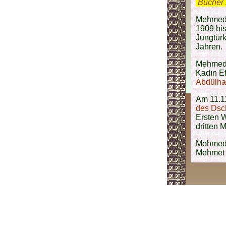
.
Bücher 
Mehmed 
1909 bis
Jungtürk
Jahren.
Mehmed 
Kadın Ef
Abdülham
Am 11.11
des Dsc
Ersten W
dritten 
Mehmed
Mehmet N