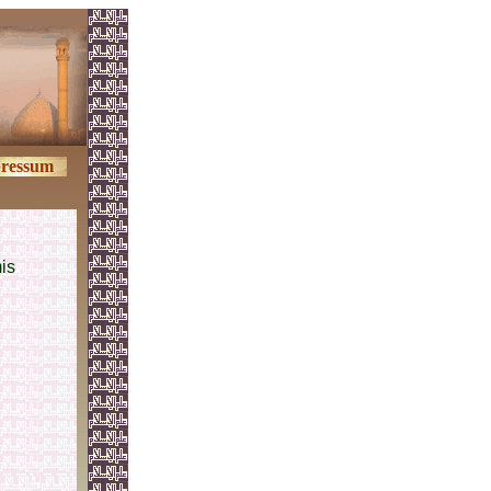
ressum
is