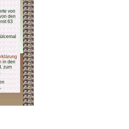
erte von
 von den
mit 63
ülcemal
rklärung
h
in den
I. zum
.
en
.