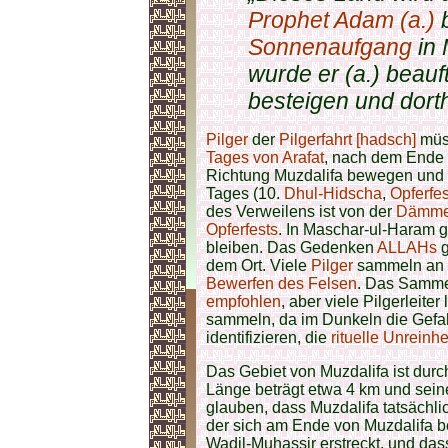
Prophet
Adam (a.)
b
Sonnenaufgang
in
wurde er (a.) beauf
besteigen und dorth
Pilger
der
Pilgerfahrt [hadsch]
müs
Tages von Arafat
, nach dem Ende i
Richtung Muzdalifa bewegen und 
Tages (10.
Dhul-Hidscha
,
Opferfes
des Verweilens ist von der
Dämme
Opferfests
. In Maschar-ul-Haram gi
bleiben. Das Gedenken
ALLAHs
g
dem Ort. Viele
Pilger
sammeln an d
Bewerfen des Felsen
. Das Sammel
empfohlen
, aber viele Pilgerleiter
sammeln, da im Dunkeln die Gefah
identifizieren, die
rituelle Unreinh
Das Gebiet von Muzdalifa ist dur
Länge beträgt etwa 4 km und seine
glauben, dass Muzdalifa tatsächl
der sich am Ende von Muzdalifa be
Wadil-Muhassir erstreckt, und da