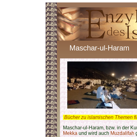
Maschar-ul-Haram
.
Bücher zu islamischen Themen f
Maschar-ul-Haram, bzw. in der Kur
Mekka
und wird auch
Muzdalifah