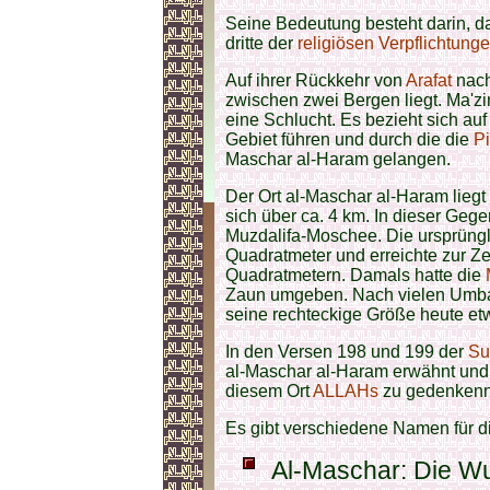
Seine Bedeutung besteht darin, d
dritte der
religiösen Verpflichtung
Auf ihrer Rückkehr von
Arafat
nac
zwischen zwei Bergen liegt. Ma'
eine Schlucht. Es bezieht sich au
Gebiet führen und durch die die
Pi
Maschar al-Haram gelangen.
Der Ort al-Maschar al-Haram lieg
sich über ca. 4 km. In dieser Geg
Muzdalifa-Moschee. Die ursprüng
Quadratmeter und erreichte zur Ze
Quadratmetern. Damals hatte die
Zaun umgeben. Nach vielen Umb
seine rechteckige Größe heute et
In den Versen 198 und 199 der
Su
al-Maschar al-Haram erwähnt und
diesem Ort
ALLAHs
zu gedenkenn
Es gibt verschiedene Namen für di
Al-Maschar: Die Wu