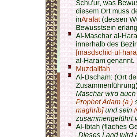
Schu'ur, was Bewus
diesem Ort muss d
in
Arafat
(dessen Wur
Bewusstsein erlan
Al-Maschar al-Hara
innerhalb des Bezi
[masdschid-ul-har
al-Haram genannt.
Muzdalifah
Al-Dscham: (Ort d
Zusammenführung
Maschar wird auch
Prophet
Adam (a.)
maghrib]
und sein
zusammengeführt ve
Al-Ibtah (flaches G
„Dieses Land wird a