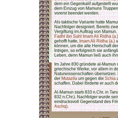
dem ein Gegenkalif aufgestellt wu
dem Einzug von Mamuns Truppen
vorerst beendet werden.
Als taktische Variante hatte Mamu
Nachfolger designiert. Bereits zwe
Vergiftung im Auftrag von Mamun.
Fadhl ibn Sahl
Imam Ali Ridha (a.
gehofft hatte,
Imam Ali Ridha (a.)
u
können, um die alte Herrschaft de
Intrigen, so erfolgreich sie anfäng
Leben, denn Mamun ließ auch ihn
Im Jahre 830 gründete al-Mamun d
griechische Werke, vor allem in d
Naturwissenschaften übersetzen. 
der
Mutazila
um gegen die
Schia
a
schaffen. Dabei förderte er auch 
Al-Mamun starb 833 n.Chr. in Ta
832 n.Chr.). Nachfolger wurde se
eindrucksvoll Gegenstand des Fi
Aschq)
.