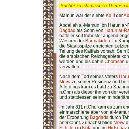
.
Bücher zu islamischen Themen f
Mamun war der siebte
Kalif
der
Ab
Abdallah al-Mamun ibn Harun ar-
Bagdad
als Sohn von
Harun ar-R
hatte er seit frühester Jugend en
Wesiren der
Barmakiden
. Im Kamp
die Staatsspitze erreichten Letzt
Teilung des Kalifats vorsah. Sein
die arabischen Reichsgebiete kon
werden und bis dahin
Chorasan
un
verwalten.
Nach dem Tod seines Vaters
Haru
Merw
zu seiner Residenz und befri
Allerdings kam es bald zu Spann
n.Chr.) als dieser ihn von der ve
und stattdessen seinen minderjähr
Im Jahr 811 n.Chr. kam es zum en
einmarschierte aber von al-Mamun
der Eroberung
Bagdads
durch Tah
anerkannt. Zunächst blieb
Merw
d
Schiiten
in
Kufa
und im
Hidschaz