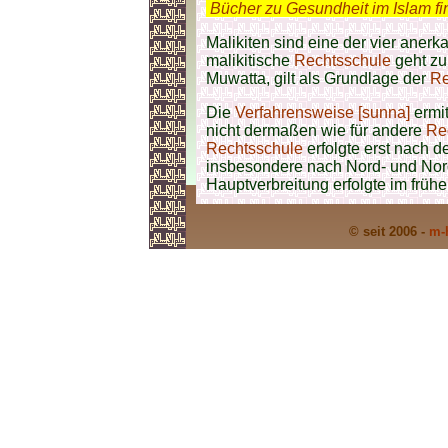
.
Bücher zu Gesundheit im Islam f
Malikiten sind eine der vier aner
malikitische
Rechtsschule
geht zu
Muwatta, gilt als Grundlage der
Re
Die
Verfahrensweise [sunna]
ermi
nicht dermaßen wie für andere
Re
Rechtsschule
erfolgte erst nach 
insbesondere nach Nord- und Nord
Hauptverbreitung erfolgte im frühen
© seit 2006 -
m-