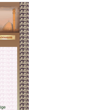
ressum
tige