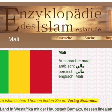
Mali
Startseite
Suche
Imp
Mali
Aussprache: maali
مالي
arabisch:
مالی
persisch:
englisch: Mali
zu islamischen Themen finden Sie im
Verlag Eslamica
.
 Land in Westafrika mit der Hauptstadt Bamako, dessen linealar