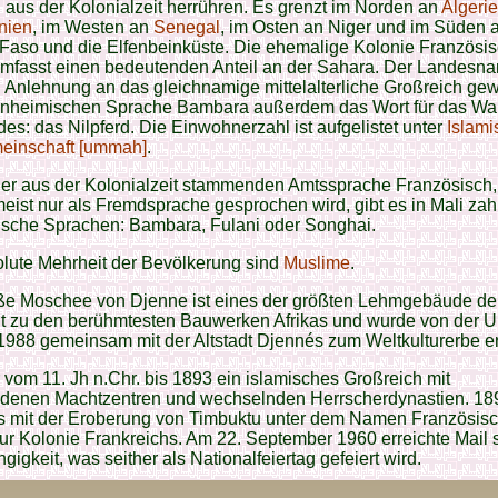
aus der Kolonialzeit herrühren. Es grenzt im Norden an
Algeri
nien
, im Westen an
Senegal
, im Osten an Niger und im Süden 
Faso und die Elfenbeinküste. Die ehemalige Kolonie Französis
mfasst einen bedeutenden Anteil an der Sahara. Der Landesn
 Anlehnung an das gleichnamige mittelalterliche Großreich ge
 einheimischen Sprache Bambara außerdem das Wort für das Wa
es: das Nilpferd. Die Einwohnerzahl ist aufgelistet unter
Islami
einschaft [ummah]
.
er aus der Kolonialzeit stammenden Amtssprache Französisch,
eist nur als Fremdsprache gesprochen wird, gibt es in Mali zah
ische Sprachen: Bambara, Fulani oder Songhai.
lute Mehrheit der Bevölkerung sind
Muslime
.
ße Moschee von Djenne ist eines der größten Lehmgebäude de
lt zu den berühmtesten Bauwerken Afrikas und wurde von de
1988 gemeinsam mit der Altstadt Djennés zum Weltkulturerbe erk
 vom 11. Jh n.Chr. bis 1893 ein islamisches Großreich mit
edenen Machtzentren und wechselnden Herrscherdynastien. 18
s mit der Eroberung von Timbuktu unter dem Namen Französisc
r Kolonie Frankreichs. Am 22. September 1960 erreichte Mail 
igkeit, was seither als Nationalfeiertag gefeiert wird.