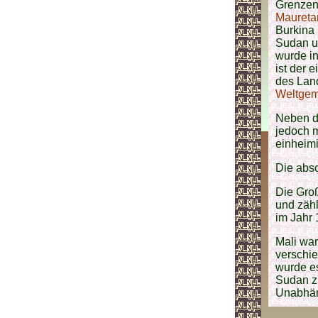
Grenzen 
Maureta
Burkina 
Sudan u
wurde in
ist der
des Land
Weltgem
Neben d
jedoch m
einheim
Die abso
Die Gro
und zäh
im Jahr 
Mali war
verschi
wurde e
Sudan zu
Unabhäng