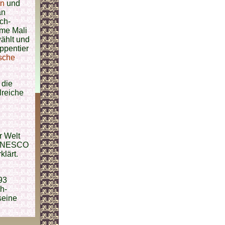
en
und
an
ch-
ame Mali
wählt und
ppentier
sche
 die
lreiche
r Welt
r UNESCO
lärt.
93
h-
seine