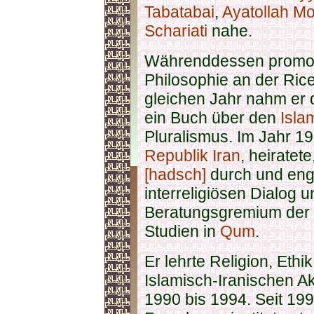
Tabatabai
,
Ayatollah M
Schariati
nahe.
Währenddessen promovi
Philosophie an der Rice
gleichen Jahr nahm er
ein Buch über den
Isla
Pluralismus. Im Jahr 19
Republik Iran
, heiratet
[hadsch]
durch und enga
interreligiösen Dialog 
Beratungsgremium der G
Studien in
Qum
.
Er lehrte Religion, Eth
Islamisch-Iranischen A
1990 bis 1994. Seit 19