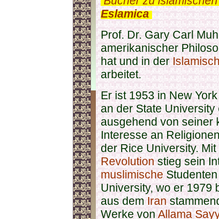
.
Bücher zu islamischen
Eslamica
.
Prof. Dr. Gary Carl M
amerikanischer Philos
hat und in der
Islamisc
arbeitet.
Er ist 1953 in New York
an der State University
ausgehend von seiner k
Interesse an Religionen
der Rice University. Mi
Revolution
stieg sein I
muslimische
Studenten 
University, wo er 1979 
aus dem
Iran
stammende
Werke von
Allama Say