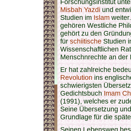
Forschungsinstitut unte
Misbah Yazdi
und entwi
Studien im
Islam
weiter
gehören Westliche Phil
gehört zu den Gründun
für
schiitische
Studien 
Wissenschaftlichen Rat
Menschnrechte an der M
Er hat zahlreiche bed
Revolution
ins englisch
schwierigsten Überset
Gedichtsbuch
Imam Ch
(1991), welches er zude
Seine Übersetzung und 
Grundlage für die spät
Seinen Lebensweg besc