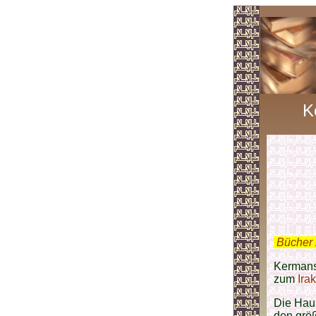
K
.
Bücher 
Kermans
zum
Irak
Die Haup
den grö