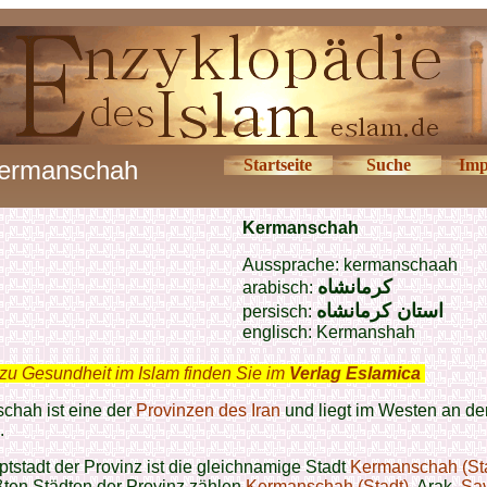
ermanschah
Startseite
Suche
Imp
Kermanschah
Aussprache: kermanschaah
كرمانشاه
arabisch:
استان کرمانشاه
persisch:
englisch: Kermanshah
zu Gesundheit im Islam finden Sie im
Verlag Eslamica
.
chah ist eine der
Provinzen des Iran
und liegt im Westen an de
.
tstadt der Provinz ist die gleichnamige Stadt
Kermanschah (St
ßten Städten der Provinz zählen
Kermanschah (Stadt)
, Arak,
Sa