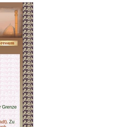
ressum
r Grenze
adt)
. Zu
veh
,