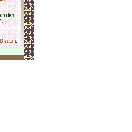
ach den
b,
,
Bisutun
.