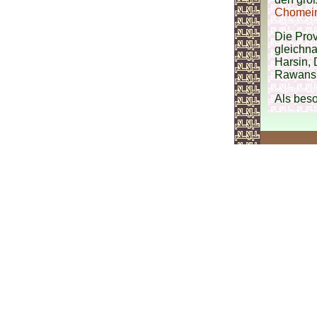
Chomei
Die Prov
gleichn
Harsin,
Rawansu
Als beso