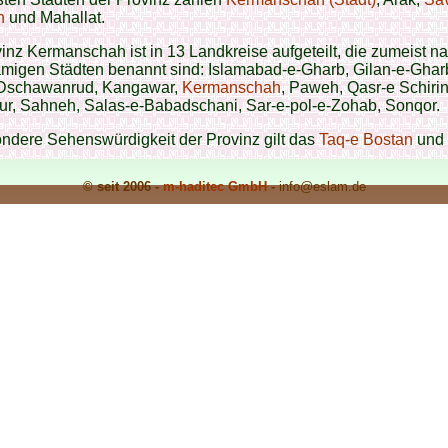
n
und Mahallat.
inz Kermanschah ist in 13 Landkreise aufgeteilt, die zumeist n
amigen Städten benannt sind: Islamabad-e-Gharb, Gilan-e-Ghar
 Dschawanrud, Kangawar,
Kermanschah
, Paweh, Qasr-e Schirin
r, Sahneh, Salas-e-Babadschani, Sar-e-pol-e-Zohab, Sonqor.
ndere Sehenswürdigkeit der Provinz gilt das
Taq-e Bostan
und
© seit 2006 -
m-haditec GmbH
-
info
@eslam.de