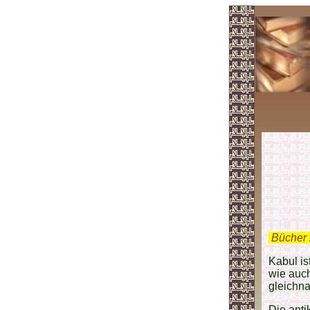
.
Bücher 
Kabul is
wie auch
gleichna
Die anti