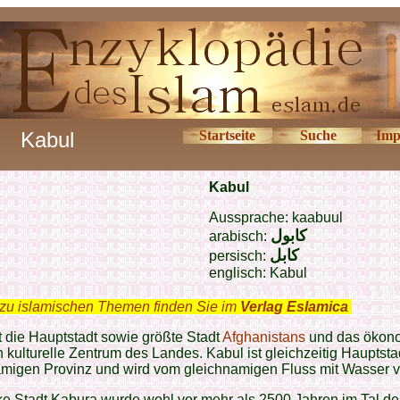
Kabul
Startseite
Suche
Imp
Kabul
Aussprache: kaabuul
كابول
arabisch:
كابل
persisch:
englisch: Kabul
zu islamischen Themen finden Sie im
Verlag Eslamica
.
t die Hauptstadt sowie größte Stadt
Afghanistans
und das ökon
 kulturelle Zentrum des Landes. Kabul ist gleichzeitig Hauptsta
migen Provinz und wird vom gleichnamigen Fluss mit Wasser v
ke Stadt Kabura wurde wohl vor mehr als 2500 Jahren im Tal de