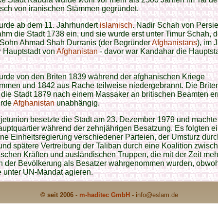
sch von iranischen Stämmen gegründet.
urde ab dem 11. Jahrhundert
islamisch
. Nadir Schah von Persi
hm die Stadt 1738 ein, und sie wurde erst unter Timur Schah, 
 Sohn Ahmad Shah Durranis (der Begründer
Afghanistans
), im 
r Hauptstadt von
Afghanistan
- davor war Kandahar die Hauptst
urde von den Briten 1839 während der afghanischen Kriege
mmen und 1842 aus Rache teilweise niedergebrannt. Die Brite
die Stadt 1879 nach einem Massaker an britischen Beamten ern
urde
Afghanistan
unabhängig.
jetunion besetzte die Stadt am 23. Dezember 1979 und machte 
uptquartier während der zehnjährigen Besatzung. Es folgten e
tene Einheitsregierung verschiedener Parteien, der Umsturz durc
und spätere Vertreibung der Taliban durch eine Koalition zwisc
schen Kräften und ausländischen Truppen, die mit der Zeit me
n der Bevölkerung als Besatzer wahrgenommen wurden, obwoh
e unter UN-Mandat agieren.
© seit 2006 -
m-haditec GmbH
-
info
@eslam.de