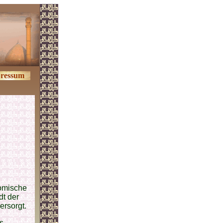
ressum
omische
dt der
ersorgt.
s