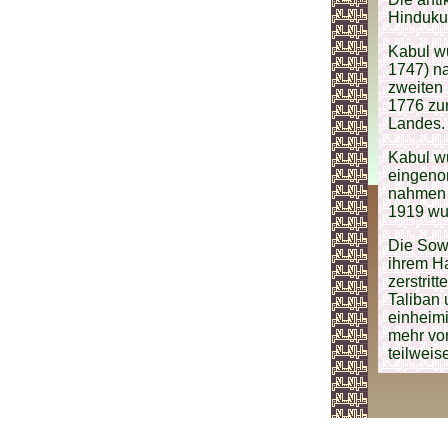
Hinduku
Kabul w
1747) na
zweiten
1776 zu
Landes.
Kabul w
eingeno
nahmen 
1919 w
Die Sow
ihrem Ha
zerstrit
Taliban 
einheimi
mehr vo
teilweis