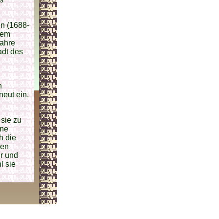
en (1688-
dem
Jahre
adt des
n
eut ein.
sie zu
ine
h die
hen
hr und
l sie