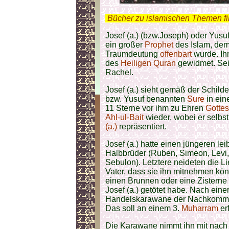
.
Bücher zu islamischen Themen f
Josef (a.) (bzw.Joseph) oder Yusu
ein großer
Prophet
des Islam, dem
Traumdeutung
offenbart
wurde. Ihm
des
Heiligen Quran
gewidmet. Sei
Rachel.
Josef (a.) sieht gemäß der Schild
bzw. Yusuf benannten
Sure
in ein
11 Sterne vor ihm zu Ehren
Gottes
Ahl-ul-Bait
wieder, wobei er selbst
(a.)
repräsentiert.
Josef (a.) hatte einen jüngeren le
Halbbrüder (Ruben, Simeon, Levi, 
Sebulon). Letztere neideten die L
Vater, dass sie ihn mitnehmen kön
einen Brunnen oder eine Zisterne
Josef (a.) getötet habe. Nach eine
Handelskarawane der Nachkom
Das soll an einem 3.
Muharram
er
Die Karawane nimmt ihn mit nach 