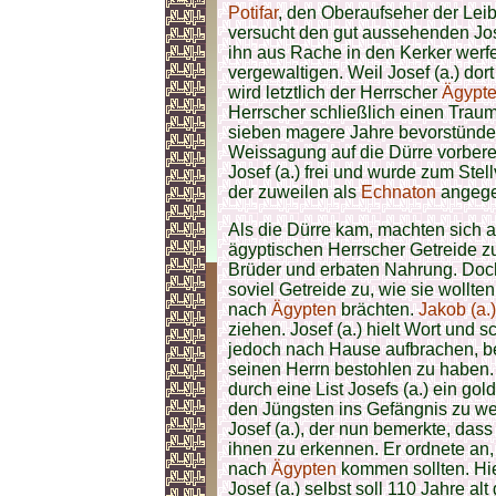
Potifar
, den Oberaufseher der Le
versucht den gut aussehenden Josef
ihn aus Rache in den Kerker werfen
vergewaltigen. Weil Josef (a.) do
wird letztlich der Herrscher
Ägypt
Herrscher schließlich einen Trau
sieben magere Jahre bevorstünd
Weissagung auf die Dürre vorbere
Josef (a.) frei und wurde zum Stel
der zuweilen als
Echnaton
angege
Als die Dürre kam, machten sich
ägyptischen Herrscher Getreide zu
Brüder und erbaten Nahrung. Doch J
soviel Getreide zu, wie sie wollt
nach
Ägypten
brächten.
Jakob (a.)
ziehen. Josef (a.) hielt Wort und 
jedoch nach Hause aufbrachen, bes
seinen Herrn bestohlen zu haben. 
durch eine List Josefs (a.) ein gol
den Jüngsten ins Gefängnis zu werf
Josef (a.), der nun bemerkte, dass
ihnen zu erkennen. Er ordnete an
nach
Ägypten
kommen sollten. Hi
Josef (a.) selbst soll 110 Jahre al