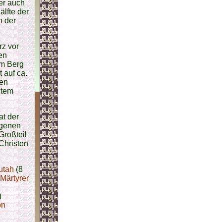
er auch
lfte der
h der
rz vor
en
em Berg
 auf ca.
ien
item
at der
agenen
 Großteil
Christen
utah
(8
Märtyrer
i
bn