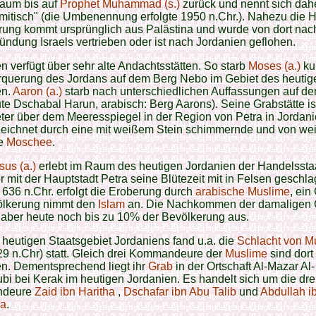
um bis auf
Prophet Muhammad (s.)
zurück und nennt sich dah
itisch" (die Umbenennung erfolgte 1950 n.Chr.). Nahezu die Hä
ung kommt ursprünglich aus Palästina und wurde von dort nac
ündung Israels vertrieben oder ist nach Jordanien geflohen.
n verfügt über sehr alte Andachtsstätten. So starb
Moses (a.)
ku
rquerung des Jordans auf dem Berg Nebo im Gebiet des heutig
en.
Aaron (a.)
starb nach unterschiedlichen Auffassungen auf d
te Dschabal Harun, arabisch: Berg Aarons). Seine Grabstätte ist
er über dem Meeresspiegel in der Region von Petra in Jordan
eichnet durch eine mit weißem Stein schimmernde und von we
re
Moschee
.
sus (a.)
erlebt im Raum des heutigen Jordanien der Handelssta
 mit der Hauptstadt Petra seine Blütezeit mit in Felsen geschl
 636 n.Chr. erfolgt die Eroberung durch
arabische
Muslime
, ein
ölkerung nimmt den
Islam
an. Die Nachkommen der damaligen 
aber heute noch bis zu 10% der Bevölkerung aus.
heutigen Staatsgebiet Jordaniens fand u.a. die
Schlacht von M
29 n.Chr) statt. Gleich drei Kommandeure der
Muslime
sind dort
n. Dementsprechend liegt ihr
Grab
in der Ortschaft Al-Mazar Al-
i bei Kerak im heutigen Jordanien. Es handelt sich um die dre
deure
Zaid ibn Haritha
,
Dschafar ibn Abu Talib
und
Abdullah i
a
.