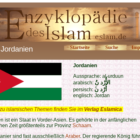
Jordanien
Startseite
Suche
Imp
J
ordanien
Aussprache: al-urduun
الأُرْد نُ
arabisch:
أُرْد
ن
persisch:
englisch: Jordan
zu islamischen Themen finden Sie im
Verlag Eslamica
.
n ist ein Staat in Vorder-Asien. Es gehörte in der anfänglichen
hen Zeit größtenteils zur Provinz
Schaam
.
anier sind fast ausschließlich
Araber
. Der regierende König führ