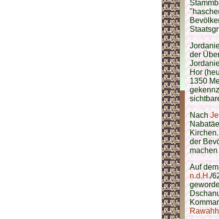
Stammba
"haschem
Bevölker
Staatsgr
Jordanie
der Übe
Jordani
Hor (heu
1350 Met
gekennz
sichtba
Nach
Je
Nabatäer
Kirchen.
der Bev
machen 
Auf dem 
n.d.H.
/6
geworde
Dschanub
Komman
Rawahh