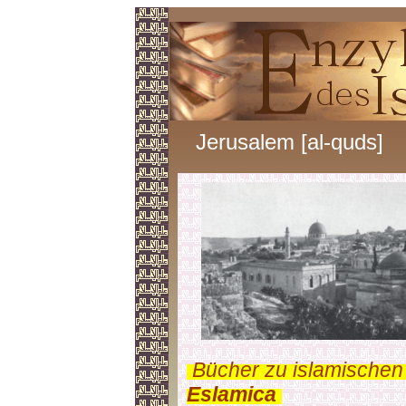
Jerusalem [al-quds]
.
Bücher zu islamischen
Eslamica
.