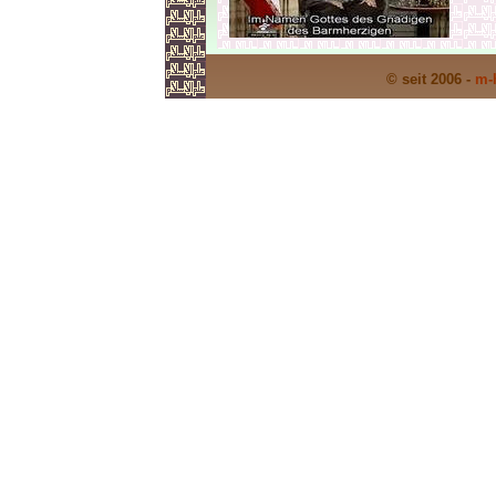
© seit 2006 -
m-