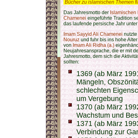
.
Bücher zu islamischen Themen f
Das Jahresmotto der
Islamischen 
Chamenei
eingeführte Traditio
n s
das laufende persische Jahr unter
Imam Sayyid Ali Chamenei
nutzte 
Nouruz
und fuhr bis ins hohe Alte
von
Imam Ali Ridha (a.)
eigenhändi
Neujahresansprache, die er mit 
Jahresmotto, dem sich die Aktivitä
sollten:
1369 (ab März 1991
Mängeln, Obszönitä
schlechten Eigensch
um Vergebung
1370 (ab März 199
Wachstum und Besc
1371 (ab März 1993
Verbindung zur Gan