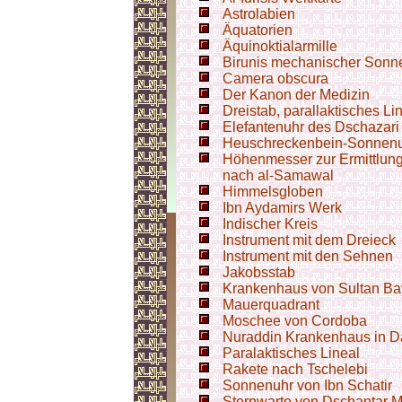
Astrolabien
Äquatorien
Äquinoktialarmille
Birunis mechanischer Sonn
Camera obscura
Der Kanon der Medizin
Dreistab, parallaktisches Li
Elefantenuhr des Dschazari
Heuschreckenbein-Sonnen
Höhenmesser zur Ermittlung
nach al-Samawal
Himmelsgloben
Ibn Aydamirs Werk
Indischer Kreis
Instrument mit dem Dreieck
Instrument mit den Sehnen
Jakobsstab
Krankenhaus von Sultan Baye
Mauerquadrant
Moschee von Cordoba
Nuraddin Krankenhaus in D
Paralaktisches Lineal
Rakete nach Tschelebi
Sonnenuhr von Ibn Schatir
Sternwarte von Dschantar Ma