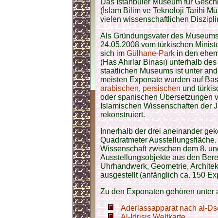
Das
Istanbuler Museum für Geschi
(İslam Bilim ve Teknoloji Tarihi M
vielen wissenschaftlichen Diszipli
Als Gründungsvater des Museums g
24.05.2008 vom türkischen Ministe
sich im
Gülhane-Park
in den ehem
(Has Ahırlar Binası) unterhalb de
staatlichen Museums ist unter and
meisten Exponate wurden auf Bas
arabischen
,
persischen
und türkis
oder spanischen Übersetzungen vom
Islamischen Wissenschaften der J.
rekonstruiert.
Innerhalb der drei aneinander g
Quadratmeter Ausstellungsfläche. 
Wissenschaft zwischen dem 8. und 
Ausstellungsobjekte aus den Bere
Uhrhandwerk, Geometrie, Architek
ausgestellt (anfänglich ca. 150 Ex
Zu den Exponaten gehören unter
Aderlassapparat nach al-Ds
Al-Idrisis Weltkarte