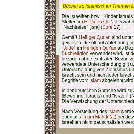
.
Bücher zu islamischen Themen f
Die Israeliten bzw. "Kinder Israels"
Stellen im
Heiligen Qur'an
erwähnt
"Nachtreise" [isra] (
Sure
17).
Gemäß
Heiliger Qur'an
sind unter
gewesen, die oft auf Ablehnung im
"
Jude
" im
Heiligen Qur'an
als Bez
Buchreligion
verwendet wird, ist d
bezogen ohne expliziten Bezug z
verwendete Unterscheidung gilt u.a
Unterscheidung von Zionismus u
Israelit sein und nicht jeder Israeli
Begriffe vom
Islam
abgelehnt wird
In der deutschen Sprache wird zuw
(Bewohner Israels) und "Israeli
Die Verwischung der Unterschiede 
Nach Vorstellung des
Islam
werden
ebenfalls
Imam Mahdi (a.)
bei des
Israeliten nicht pauschalisiert we