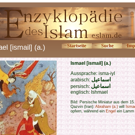
el [ismail] (a.)
Startseite
Suche
Imp
Ismael [ismail] (a.)
Aussprache: isma-iyl
اسماعيل
arabisch:
اسماعيل
persisch:
englisch:
Ishmael
Bild: Persische Miniatur aus dem 15.
Qazvin (Iran):
Abraham (a.)
will
Ismae
opfern, während ein
Engel
ein Lamm b