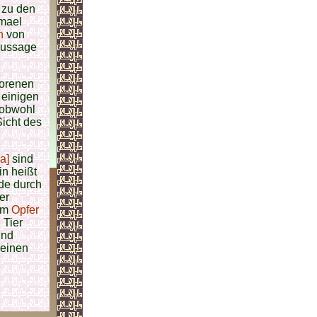
 zu den
smael
n
von
 Aussage
borenen
 einigen
 obwohl
Sicht des
a]
sind
n heißt
de durch
er
dem
Opfer
 Tier
nd
 einen