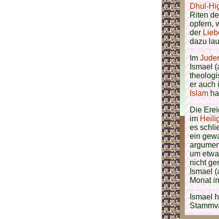
Dhul-Hi
Riten d
opfern, 
der
Lieb
dazu lau
Im
Jude
Ismael 
theolog
er auch
Islam
han
Die Ere
im
Heili
es schli
ein gewa
argumen
um etwas
nicht ge
Ismael (
Monat i
Ismael h
Stammva