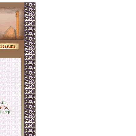
ressum
 Jh.,
l (a.)
ringt.