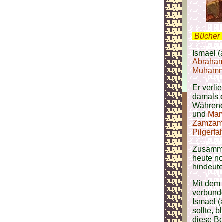
.
Bücher 
Ismael (
Abraham
Muhamma
Er verli
damals 
Während
und
Mar
Zamzam
Pilgerfa
Zusamme
heute no
hindeute
Mit dem 
verbund
Ismael (
sollte, 
diese B