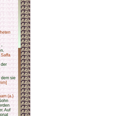
heten
-
n.
n
Saffa
 der
 dem sie
him]
am (a.)
 Sohn
werden
r. Auf
monat