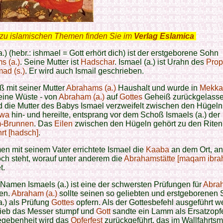
zu islamischen Themen finden Sie im
Verlag Eslamica
.
a.) (hebr.: ishmael = Gott erhört dich) ist der erstgeborene Sohn
s (a.)
. Seine Mutter ist
Hadschar
. Ismael (a.) ist Urahn des
Prop
d (s.)
. Er wird auch Ismail geschrieben.
eß mit seiner Mutter
Abrahams (a.)
Haushalt und wurde in
Mekka
eine Wüste - von
Abraham (a.)
auf
Gottes
Geheiß zurückgelasse
 die Mutter des Babys Ismael verzweifelt zwischen den Hügel
wa
hin- und hereilte, entsprang vor dem Schoß Ismaels (a.) der
-Brunnen
. Das
Eilen
zwischen den Hügeln gehört zu den Riten
hrt [hadsch]
.
n mit seinem Vater errichtete Ismael die
Kaaba
an dem Ort, an
ch steht, worauf unter anderem die
Abrahamstätte [maqam ibra
t.
Namen Ismaels (a.) ist eine der schwersten Prüfungen für
Abrah
en.
Abraham (a.)
sollte seinen so geliebten und erstgeborenen
a.) als Prüfung
Gottes
opfern. Als der Gottesbefehl ausgeführt 
blieb das Messer stumpf und
Gott
sandte ein Lamm als Ersatzopfe
egebenheit wird das
Opferfest
zurückgeführt, das im Wallfahrts