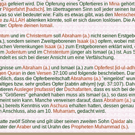
gga
gefeiert wird. Die Opferung eines Opfertieres in
Mina
gehört
er
Pilgerfahrt [hadsch]
. Im übertragenen Sinn soll jeder seinen I
was so viel bedeutet wie: Falls es etwas gibt, was den
Mensche
e
zu
ALLAH
ablenken könnte, soll er sich davon loslösen. Die
ter:
Opfere deinen Ismail
.
ntum
und im
Christentum
soll
Abraham (a.)
nicht seinen Erstge
(a.), sondern seinen Zweitgeborenen
Isaak (a.)
opfern, wobei mit
ischen Verrenkungen
Isaak (a.)
zum Erstgeborenen erklärt wird,
 im
Judentum
und im
Christentum
jünger als Ismael (a.) ist. Aus 
delt es sich bei dieser Ansicht um eine Verfälschung.
ignisse um
Abraham (a.)
und Ismael (a.) zum
Opferfest [id-ul-adh
gen Quran
in den
Versen
37:100 und folgende beschrieben. Dari
eßlich, dass die Opferbereitschaft
Abrahams (a.)
"eingelöst" wur
ltiges bzw. sehr großes Opfer [zabtin athiym] (vgl. 37:107). Dah
tieren
Ausleger [mufassir]
der
Dschafariten
, dass es sich bei 
 "Größeres" gehandelt haben muss als Ismael (a.), so dass ein
meint sein kann. Manche verweisen darauf, dass
Abraham (a.)
u
a.) bereits Kenntnis von
Aschura
erhalten hatten, dessen genau
m Anschluss, also am 10.
Muharram
, gedacht wird.
atte zwölf Söhne und gilt über seinen zweiten Sohn
Qaidar
als
ter der
Araber
und ist Urahn des
Propheten Muhammad (s.)
.