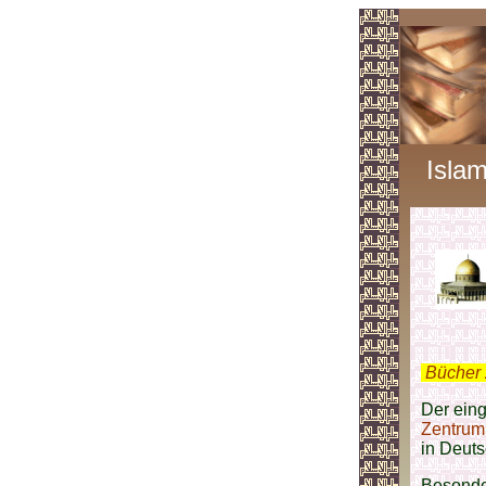
Isla
.
Bücher 
Der eing
Zentru
in Deuts
Besonder