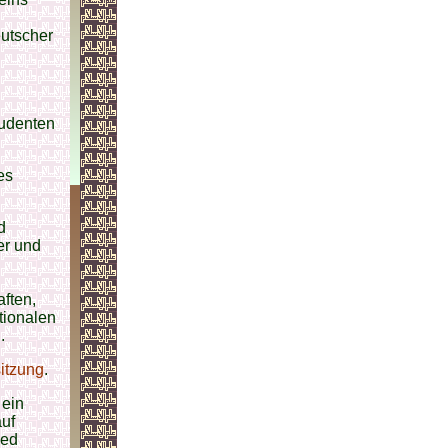
eutscher
tudenten
es
d
er und
ften,
tionalen
.
itzung
.
 ein
auf
ied