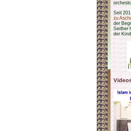
orchestr
Seit 201
zu Asch
der Beg
Seither 
der Kind
Video