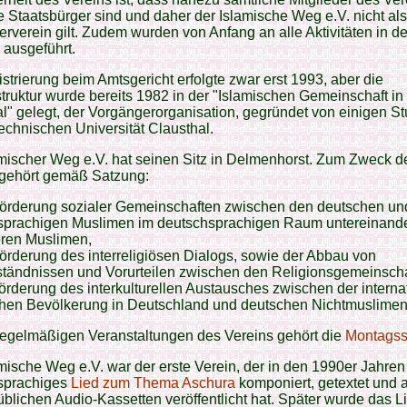
 Staatsbürger sind und daher der Islamische Weg e.V. nicht als
rverein gilt. Zudem wurden von Anfang an alle Aktivitäten in d
 ausgeführt.
strierung beim Amtsgericht erfolgte zwar erst 1993, aber die
truktur wurde bereits 1982 in der "Islamischen Gemeinschaft in
l" gelegt, der Vorgängerorganisation, gegründet von einigen S
echnischen Universität Clausthal.
mischer Weg e.V. hat seinen Sitz in Delmenhorst. Zum Zweck d
 gehört gemäß Satzung:
 Förderung sozialer Gemeinschaften zwischen den deutschen un
sprachigen Muslimen im deutschsprachigen Raum untereinand
eren Muslimen,
Förderung des interreligiösen Dialogs, sowie der Abbau von
ständnissen und Vorurteilen zwischen den Religionsgemeinscha
Förderung des interkulturellen Austausches zwischen der interna
chen Bevölkerung in Deutschland und deutschen Nichtmuslimen
regelmäßigen Veranstaltungen des Vereins gehört die
Montagss
mische Weg e.V. war der erste Verein, der in den 1990er Jahren
sprachiges
Lied zum Thema Aschura
komponiert, getextet und 
blichen Audio-Kassetten veröffentlicht hat. Später wurde das L