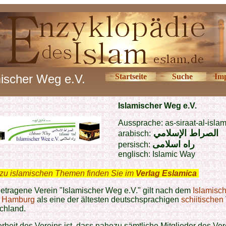
mischer Weg e.V.
Startseite
Suche
Im
Islamischer Weg e.V.
Aussprache: as-siraat-al-islam
الصراط الإسلامي
arabisch:
راه اسلامى
persisch:
englisch: Islamic Way
zu islamischen Themen finden Sie im
Verlag Eslamica
.
etragene Verein "Islamischer Weg e.V." gilt nach dem
Islamisc
m Hamburg
als eine der ältesten deutschsprachigen
schiitischen
chland.
heit des Vereins ist, dass nahezu sämtliche Mitglieder des Ver