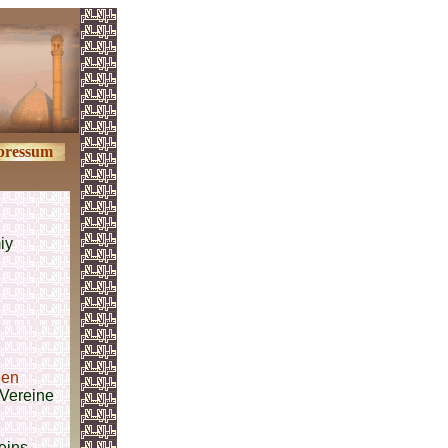
pressum
iy
hen
Vereine
eins