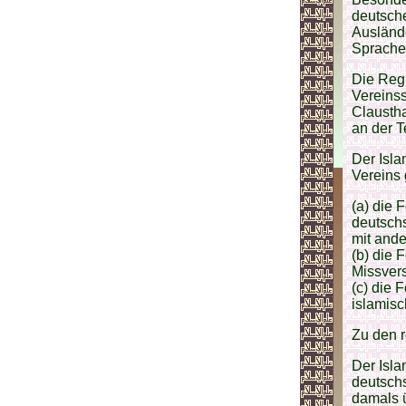
deutsche
Auslände
Sprache
Die Regi
Vereinss
Claustha
an der T
Der Isla
Vereins
(a) die
deutsch
mit and
(b) die 
Missver
(c) die 
islamis
Zu den 
Der Isla
deutsch
damals ü