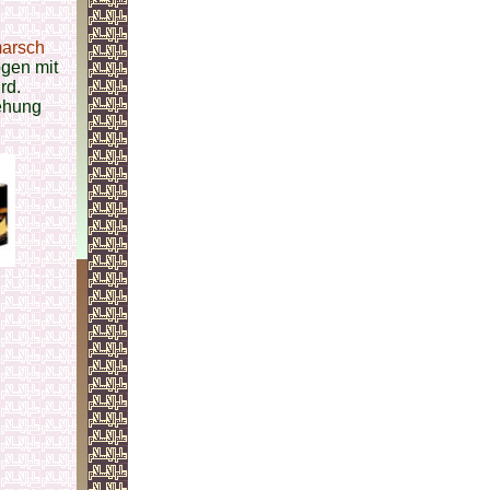
marsch
ogen mit
rd.
iehung