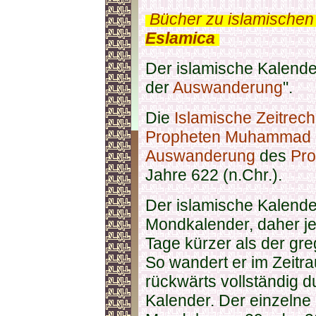
.
Bücher zu islamischen
Eslamica
.
Der islamische Kalende
der
Auswanderung
".
Die
Islamische Zeitrec
Propheten Muhammad (
Auswanderung
des
Pro
Jahre 622 (n.Chr.).
Der islamische Kalender
Mondkalender, daher j
Tage kürzer als der gr
So wandert er im Zeitr
rückwärts vollständig 
Kalender. Der einzelne