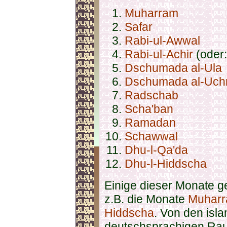
Muharram
Safar
Rabi-ul-Awwal
Rabi-ul-Achir
(oder:
Dschumada al-Ula
Dschumada al-Uch
Radschab
Scha'ban
Ramadan
Schawwal
Dhu-l-Qa'da
Dhu-l-Hiddscha
Einige dieser Monate ge
z.B. die Monate
Muhar
Hiddscha
. Von den isl
deutschsprachigen Rau