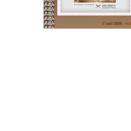
© seit 2006 -
m-