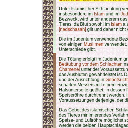
Unter Islamischer Schlachtung ver
insbesondere im
Islam
und im
Ju
Bezweckt wird unter anderem das 
Tieres, da Blut sowohl im
Islam
al
[nadschasah]
gilt und daher nicht 
Die im Judentum verwendete Bez
von einigen
Muslimen
verwendet, 
Unterschiede gibt.
Die Tötung erfolgt im Judentum gru
Betäubung vor dem Schlachten
na
Chamenei
unter der Voraussetzun
das Ausbluten gewährleistet ist. D
und der Ausrichtung in
Gebetsricht
scharfen Messers mit einem einzi
Halsunterseite getötet, in dessen
Speiseröhre durchtrennt werden. 
Voraussetzungen derjenige, der d
Das Gebot des islamischen Schlac
des Tieres minimierendes Verfahr
Speise- und Luftröhre möglichst s
werden die beiden Hauptschlagade