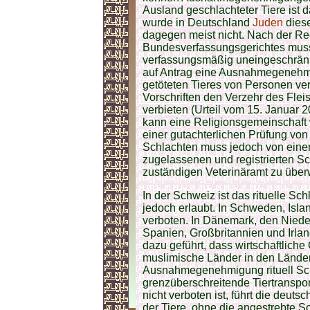
Ausland geschlachteter Tiere ist 
wurde in Deutschland
Juden
diese
dagegen meist nicht. Nach der R
Bundesverfassungsgerichtes muss
verfassungsmäßig uneingeschränk
auf Antrag eine Ausnahmegenehmig
getöteten Tieres von Personen ver
Vorschriften den Verzehr des Fleis
verbieten (Urteil vom 15. Januar 20
kann eine Religionsgemeinschaft 
einer gutachterlichen Prüfung vo
Schlachten muss jedoch von eine
zugelassenen und registrierten Sc
zuständigen Veterinäramt zu übe
In der Schweiz ist das rituelle Sc
jedoch erlaubt. In Schweden, Islan
verboten. In Dänemark, den Nieder
Spanien, Großbritannien und Irland
dazu geführt, dass wirtschaftliche
muslimische Länder in den Länder
Ausnahmegenehmigung rituell Sch
grenzüberschreitende Tiertranspo
nicht verboten ist, führt die deu
der Tiere, ohne die angestrebte Sc