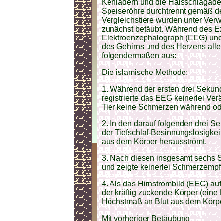
Kehladern und die Halsschlagader
Speiseröhre durchtrennt gemäß d
Vergleichstiere wurden unter Ve
zunächst betäubt. Während des 
Elektroenzephalograph (EEG) und
des Gehirns und des Herzens aller
folgendermaßen aus:
Die islamische Methode:
1. Während der ersten drei Seku
registrierte das EEG keinerlei Ve
Tier keine Schmerzen während ode
2. In den darauf folgenden drei S
der Tiefschlaf-Besinnungslosigkei
aus dem Körper herausströmt.
3. Nach diesen insgesamt sechs S
und zeigte keinerlei Schmerzempf
4. Als das Hirnstrombild (EEG) auf
der kräftig zuckende Körper (eine
Höchstmaß an Blut aus dem Körpe
Mit vorheriger Betäubung