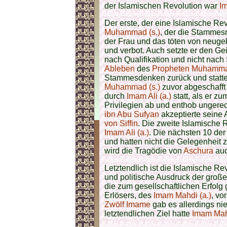
der Islamischen Revolution war
I
Der erste, der eine Islamische Re
Muhammad (s.)
, der die Stammesr
der Frau und das töten von neuge
und verbot. Auch setzte er den Ge
nach Qualifikation und nicht nac
Ableben
des
Propheten Muhammad
Stammesdenken zurück und stattet
Muhammad (s.)
zuvor abgeschafft 
durch
Imam Ali (a.)
statt, als er z
Privilegien ab und enthob ungere
ibn Abu Sufyan
akzeptierte seine 
von Siffin
. Die zweite Islamische 
Imam Ali (a.)
. Die nächsten 10 de
und hatten nicht die Gelegenheit 
wird die Tragödie von
Aschura
auc
Letztendlich ist die Islamische Rev
und politische Ausdruck der groß
die zum gesellschaftlichen Erfolg
Erlösers, des
Imam Mahdi (a.)
, vo
Zwölf Imame
gab es allerdings ni
letztendlichen Ziel hatte
Imam Mah