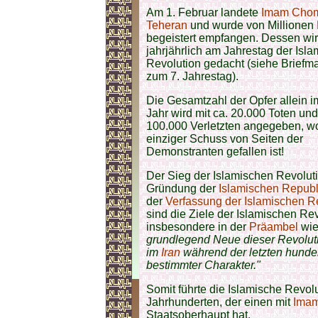
Am 1. Februar landete
Imam Chom
Teheran
und wurde von Millionen 
begeistert empfangen. Dessen wi
jahrjährlich am Jahrestag der Isl
Revolution gedacht (siehe Briefma
zum 7. Jahrestag).
Die Gesamtzahl der Opfer allein i
Jahr wird mit ca. 20.000 Toten un
100.000 Verletzten angegeben, w
einziger Schuss von Seiten der
Demonstranten gefallen ist!
Der Sieg der Islamischen Revoluti
Gründung der
Islamischen Republi
der
Verfassung der Islamischen Re
sind die Ziele der Islamischen Re
insbesondere in der
Präambel
wie
grundlegend Neue dieser Revoluti
im
Iran
während der letzten hunder
bestimmter Charakter."
Somit führte die Islamische Revolu
Jahrhunderten, der einen mit
Imam
Staatsoberhaupt hat.