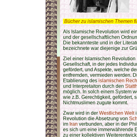
.
Bücher zu islamischen Themen f
Als Islamische Revolution wird ei
und der gesellschaftlichen Ordnu
Die bekannteste und in der Literat
bezeichnete war diejenige zur G
Ziel einer Islamischen Revolution
Gesellschaft, in der jedes Indivi
gefördert, und Aspekte, welche d
entfremden, vermieden werden. Di
Etablierung des
islamischen Recht
und Interpretaiton durch den
Statt
möglich. In solch einem System we
wie z.B. Gerechtigkeit, gefördert,
Nichtmuslimen zugute kommt.
Zwar wird in der
Westlichen Welt
i
Revolution die Absetzung von
Sc
im
Iran
verbunden, aber in der Phi
es sich um eine immerwährende 
zu einer kollektiven Weiterentwi