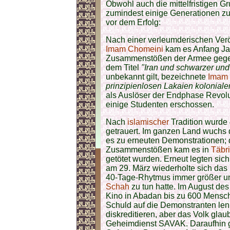
Obwohl auch die mittelfristigen G
zumindest einige Generationen zu
vor dem Erfolg:
Nach einer verleumderischen Verö
Imam Chomeini
kam es Anfang Ja
Zusammenstößen der Armee gegen 
dem Titel
"Iran und schwarzer und
unbekannt gilt, bezeichnete
Imam
prinzipienlosen Lakaien kolonialer
als Auslöser der Endphase Revol
einige Studenten erschossen.
Nach
islamischer
Tradition wurde
getrauert. Im ganzen Land wuchs
es zu erneuten Demonstrationen; 
Zusammenstößen kam es in
Täbr
getötet wurden. Erneut legten si
am 29. März wiederholte sich das
40-Tage-Rhytmus immer größer und
Schah
zu tun hatte. Im August de
Kino in Abadan bis zu 600 Mensch
Schuld auf die Demonstranten le
diskreditieren, aber das Volk gla
Geheimdienst SAVAK. Daraufhin g