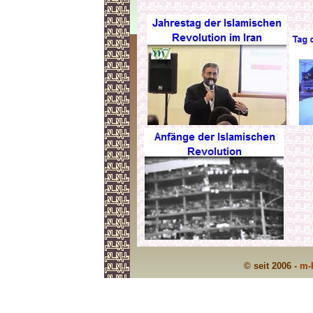
© seit 2006 -
m-