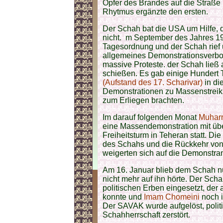
Opfer des Brandes auf die Straße 
Rhytmus ergänzte den ersten.
Der Schah bat die USA um Hilfe, d
nicht. m September des Jahres 
Tagesordnung und der Schah rief u
allgemeines Demonstrationsverbo
massive Proteste. der Schah ließ
schießen. Es gab einige Hundert T
(Aufstand des 17. Scharivar)
in di
Demonstrationen zu Massenstreiks,
zum Erliegen brachten.
Im darauf folgenden Monat
Muhar
eine Massendemonstration mit übe
Freiheitsturm in Teheran statt. D
des Schahs und die Rückkehr vo
weigerten sich auf die Demonstran
Am 16. Januar blieb dem Schah nu
nicht mehr auf ihn hörte. Der Scha
politischen Erben eingesetzt, der
konnte und
Imam Chomeini
noch i
Der SAVAK wurde aufgelöst, polit
Schahherrschaft zerstört.