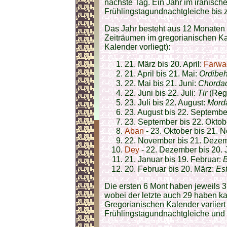
nächste Tag. Ein Jahr im iranisch
Frühlingstagundnachtgleiche bis 
Das Jahr besteht aus 12 Monaten
Zeiträumen im gregorianischen Ka
Kalender vorliegt):
21. März bis 20. April:
Farwa
21. April bis 21. Mai:
Ordibe
22. Mai bis 21. Juni:
Chorda
22. Juni bis 22. Juli:
Tir
23. Juli bis 22. August:
Mord
23. August bis 22. Septembe
23. September bis 22. Oktob
Aban
- 23. Oktober bis 21.
22. November bis 21. Deze
Dey
- 22. Dezember bis 20. 
21. Januar bis 19. Februar:
20. Februar bis 20. März:
Es
Die ersten 6 Mont haben jeweils 3
wobei der letzte auch 29 haben 
Gregorianischen Kalender variiert
Frühlingstagundnachtgleiche und g