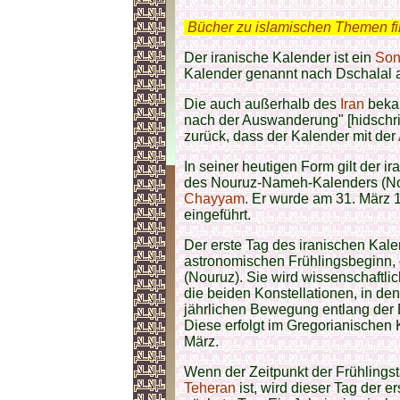
.
Bücher zu islamischen Themen f
Der iranische Kalender ist ein
Son
Kalender genannt nach Dschalal 
Die auch außerhalb des
Iran
bekan
nach der Auswanderung" [hidschri
zurück, dass der Kalender mit der
In seiner heutigen Form gilt der i
des Nouruz-Nameh-Kalenders (N
Chayyam
. Er wurde am 31. März 
eingeführt.
Der erste Tag des iranischen Kal
astronomischen Frühlingsbeginn, 
(Nouruz). Sie wird wissenschaftli
die beiden Konstellationen, in d
jährlichen Bewegung entlang der 
Diese erfolgt im Gregorianischen
März.
Wenn der Zeitpunkt der Frühlingst
Teheran
ist, wird dieser Tag der 