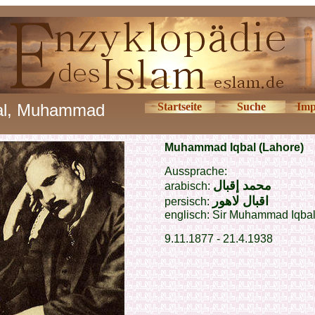
al, Muhammad
Startseite
Suche
Imp
Muhammad Iqbal (Lahore)
Aussprache:
محمد إقبال
arabisch:
اقبال لاهور
persisch:
englisch: Sir
Muhammad Iqba
9.11.1877 - 21.4.1938