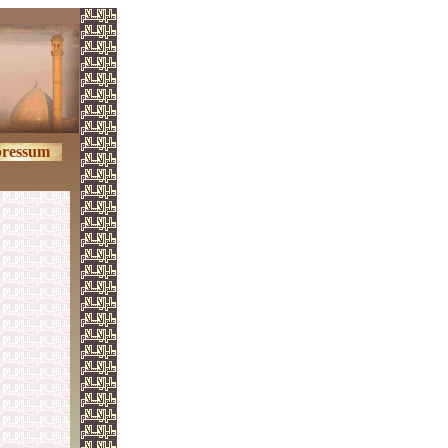
ressum
l