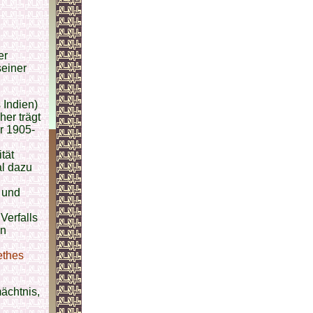
er
seiner
 Indien)
her trägt
er 1905-
tät
al dazu
 und
Verfalls
en
thes
mächtnis,