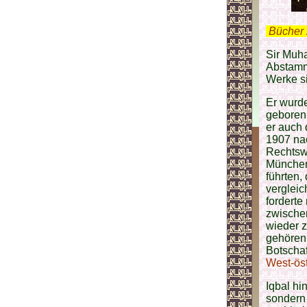
.
Bücher 
Sir Muh
Abstammu
Werke si
Er wurde
geboren
er auch
1907 na
Rechtswi
München 
führten,
verglei
forderte
zwische
wieder z
gehören 
Botschaf
West-öst
Iqbal hi
sondern 