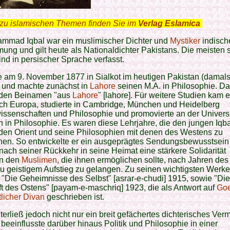
zu islamischen Themen finden Sie im
Verlag Eslamica
.
ammad Iqbal war ein muslimischer Dichter und
Mystiker
indisch
ng und gilt heute als Nationaldichter Pakistans. Die meisten 
nd in persischer Sprache verfasst.
 am 9. November 1877 in Sialkot im heutigen Pakistan (damals
 und machte zunächst in
Lahore
seinen M.A. in Philosophie. Da
 den Beinamen "aus
Lahore
" [lahore]. Für weitere Studien kam 
ch Europa, studierte in Cambridge, München und Heidelberg
ssenschaften und Philosophie und promovierte an der Universi
in Philosophie. Es waren diese Lehrjahre, die den jungen Iqb
 den Orient und seine Philosophien mit denen des Westens zu
chen. So entwickelte er ein ausgeprägtes Sendungsbewusstsein
 nach seiner Rückkehr in seine Heimat eine stärkere Solidarität
n den
Muslimen
, die ihnen ermöglichen sollte, nach Jahren des 
u geistigem Aufstieg zu gelangen. Zu seinen wichtigsten Werk
"Die Geheimnisse des Selbst" [asrar-e-chudi] 1915, sowie "Die
t des Ostens" [payam-e-maschriq] 1923, die als Antwort auf
Goe
licher Divan
geschrieben ist.
nterließ jedoch nicht nur ein breit gefächertes dichterisches Ver
beeinflusste darüber hinaus Politik und Philosophie in einer