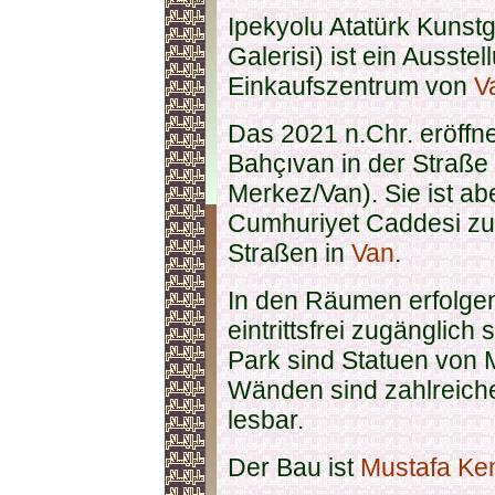
Ipekyolu Atatürk Kunstg
Galerisi) ist ein Ausst
Einkaufszentrum von
V
Das 2021 n.Chr. eröffne
Bahçıvan in der Straß
Merkez/Van). Sie ist ab
Cumhuriyet Caddesi zu 
Straßen in
Van
.
In den Räumen erfolgen
eintrittsfrei zugänglich
Park sind Statuen von M
Wänden sind zahlreiche
lesbar.
Der Bau ist
Mustafa Kem