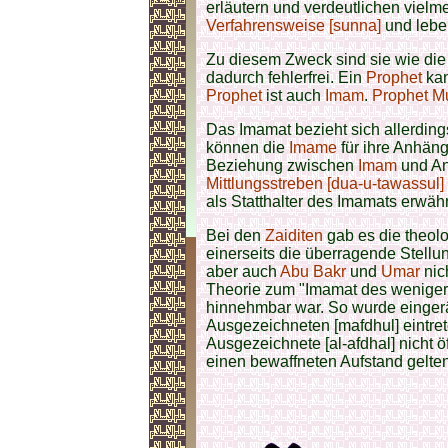
erläutern und verdeutlichen viel
Verfahrensweise [sunna]
und leben
Zu diesem Zweck sind sie wie di
dadurch fehlerfrei. Ein
Prophet
kan
Prophet
ist auch
Imam
.
Prophet M
Das Imamat bezieht sich allerding
können die
Imame
für ihre Anhän
Beziehung zwischen
Imam
und An
Mittlungsstreben [dua-u-tawassul]
als Statthalter des Imamats erwähn
Bei den
Zaiditen
gab es die theol
einerseits die überragende Stell
aber auch
Abu Bakr
und
Umar
nic
Theorie zum "Imamat des weniger 
hinnehmbar war. So wurde einger
Ausgezeichneten [mafdhul] eintre
Ausgezeichnete [al-afdhal] nicht ö
einen bewaffneten Aufstand gelte