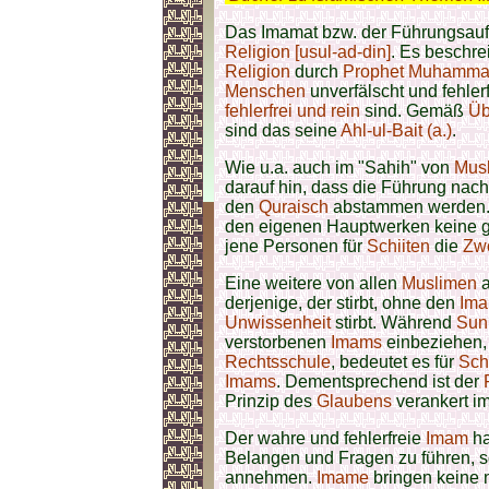
Das Imamat bzw. der Führungsauftr
Religion [usul-ad-din]
. Es beschre
Religion
durch
Prophet Muhammad
Menschen
unverfälscht und fehler
fehlerfrei und rein
sind. Gemäß
Üb
sind das seine
Ahl-ul-Bait (a.)
.
Wie u.a. auch im "Sahih" von
Mus
darauf hin, dass die Führung nach
den
Quraisch
abstammen werden
den eigenen Hauptwerken keine 
jene Personen für
Schiiten
die
Zwö
Eine weitere von allen
Muslimen
a
derjenige, der stirbt, ohne den
Im
Unwissenheit
stirbt. Während
Sun
verstorbenen
Imams
einbeziehen,
Rechtsschule
, bedeutet es für
Sch
Imams
. Dementsprechend ist der
Prinzip des
Glaubens
verankert i
Der wahre und fehlerfreie
Imam
ha
Belangen und Fragen zu führen, s
annehmen.
Imame
bringen keine