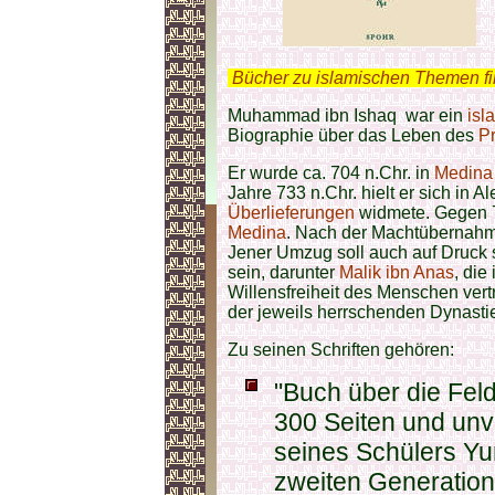
.
Bücher zu islamischen Themen f
Muhammad ibn Ishaq war ein
isl
Biographie über das Leben des
P
Er wurde ca. 704 n.Chr. in
Medina
Jahre 733 n.Chr. hielt er sich in 
Überlieferungen
widmete. Gegen 74
Medina
. Nach der Machtübernahm
Jener Umzug soll auch auf Druck 
sein, darunter
Malik ibn Anas
, die
Willensfreiheit des Menschen ver
der jeweils herrschenden Dynasti
Zu seinen Schriften gehören:
"Buch über die Feld
300 Seiten und unv
seines Schülers Yun
zweiten Generation