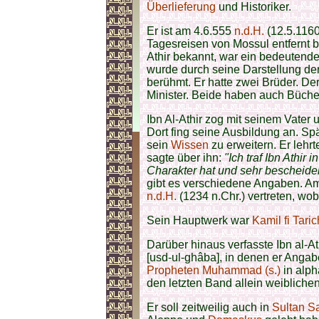
Überlieferung
und Historiker.
Er ist am 4.6.555
n.d.H.
(12.5.1160
Tagesreisen von Mossul entfernt b
Athir bekannt, war ein bedeutend
wurde durch seine Darstellung der
berühmt. Er hatte zwei Brüder. De
Minister. Beide haben auch Büche
Ibn Al-Athir zog mit seinem Vater
Dort fing seine Ausbildung an. Spä
sein
Wissen
zu erweitern. Er lehrt
sagte über ihn:
"Ich traf Ibn Athir
Charakter hat und sehr bescheiden
gibt es verschiedene Angaben. Am
n.d.H.
(1234 n.Chr.) vertreten, wob
Sein Hauptwerk war
Kamil fi Taric
Darüber hinaus verfasste Ibn al-
[usd-ul-ghâba], in denen er Ang
Propheten Muhammad (s.)
in alph
den letzten Band allein weibliche
Er soll zeitweilig auch in
Sultan S