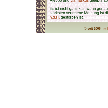
Aleppo und
Damaskus
gelebt hab
Es ist nicht ganz klar, wann genau
stärksten vertretene Meinung ist d
n.d.H.
gestorben ist.
© seit 2006 -
m-