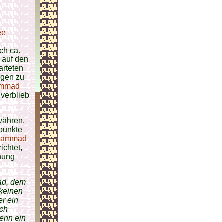
ee
ch ca.
 auf den
rteten
ngen zu
ammad
verblieb
ähren.
punkte
hammad
ichtet,
nung
ad, dem
 keinen
r ein
sch
Wenn ein