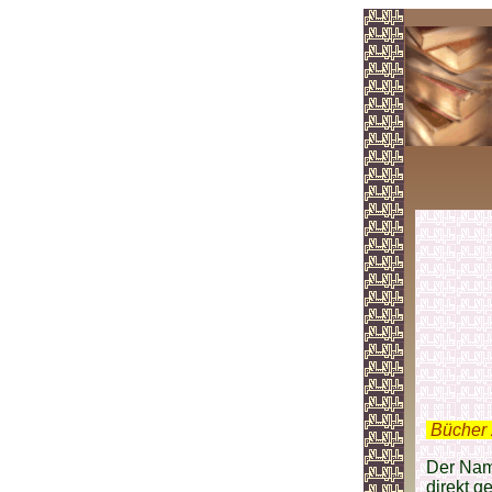
.
Bücher 
Der Name
direkt g