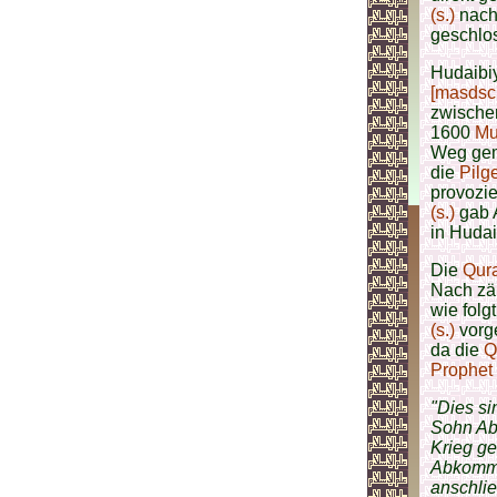
(s.)
nach
geschlos
Hudaibiy
[masdsc
zwische
1600
Mu
Weg gem
die
Pilg
provozi
(s.)
gab A
in Hudai
Die
Qur
Nach zä
wie folg
(s.)
vorge
da die
Q
Prophet
"Dies s
Sohn Abd
Krieg ge
Abkommen
anschlie