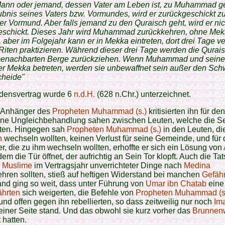
Mann oder jemand, dessen Vater am Leben ist, zu Muhammad g
ubnis seines Vaters bzw. Vormundes, wird er zurückgeschickt z
er Vormund. Aber falls jemand zu den Quraisch geht, wird er nic
eschickt. Dieses Jahr wird Muhammad zurückkehren, ohne Mek
, aber im Folgejahr kann er in Mekka eintreten, dort drei Tage v
Riten praktizieren. Während dieser drei Tage werden die Qurais
 benachbarten Berge zurückziehen. Wenn Muhammad und seine
r Mekka betreten, werden sie unbewaffnet sein außer den Sch
cheide"
edensvertrag wurde
6
n.d.H.
(628 n.Chr.) unterzeichnet.
 Anhänger des
Propheten Muhammad (s.)
kritisierten ihn für de
eine Ungleichbehandlung sahen zwischen Leuten, welche die Se
ten. Hingegen sah
Propheten Muhammad (s.)
in den Leuten, di
h
wechseln wollten, keinen Verlust für seine Gemeinde, und für 
, die zu ihm wechseln wollten, erhoffte er sich ein Lösung von
dem die Tür öffnet, der aufrichtig an Sein Tor klopft. Auch die Ta
e
Muslime
im Vertragsjahr unverrichteter Dinge nach
Medina
hren sollten, stieß auf heftigen Widerstand bei manchen
Gefäh
nd ging so weit, dass unter Führung von
Umar ibn Chatab
eine
ährten
sich weigerten, die Befehle von
Propheten Muhammad (s
 und offen gegen ihn rebellierten, so dass zeitweilig nur noch
Im
iner Seite stand. Und das obwohl sie kurz vorher das
Brunnen
 hatten.