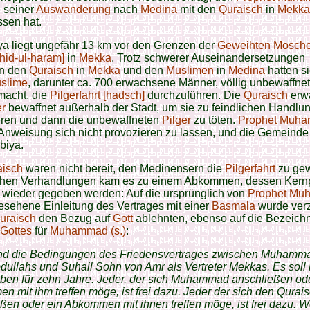
 seiner
Auswanderung
nach
Medina
mit den
Quraisch
in
Mekka
sen hat.
a liegt ungefähr 13 km vor den Grenzen der
Geweihten Mosch
hid-ul-haram]
in
Mekka
. Trotz schwerer Auseinandersetzungen
n den
Quraisch
in
Mekka
und den
Muslimen
in
Medina
hatten si
slime
, darunter ca. 700 erwachsene Männer, völlig unbewaffnet
acht, die
Pilgerfahrt [hadsch]
durchzuführen. Die
Quraisch
erwa
er
bewaffnet außerhalb der Stadt, um sie zu feindlichen Handlu
eren und dann die unbewaffneten
Pilger
zu töten.
Prophet Muh
nweisung sich nicht provozieren zu lassen, und die Gemeinde 
biya.
aisch
waren nicht bereit, den Medinensern die
Pilgerfahrt
zu gew
hen Verhandlungen kam es zu einem Abkommen, dessen Kern
t wieder gegeben werden: Auf die ursprünglich von
Prophet Mu
sehene Einleitung des Vertrages mit einer
Basmala
wurde verz
uraisch
den Bezug auf
Gott
ablehnten, ebenso auf die Bezeich
 Gottes
für
Muhammad (s.)
:
ind die Bedingungen des Friedensvertrages zwischen Muhamm
ullahs und Suhail Sohn von Amr als Vertreter Mekkas. Es soll
ben für zehn Jahre. Jeder, der sich Muhammad anschließen ode
 mit ihm treffen möge, ist frei dazu. Jeder der sich den Qurai
ßen oder ein Abkommen mit ihnen treffen möge, ist frei dazu. 