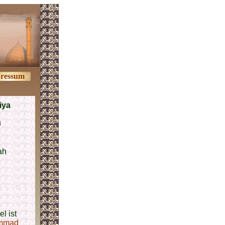
ressum
iya
a
ah
l ist
ammad