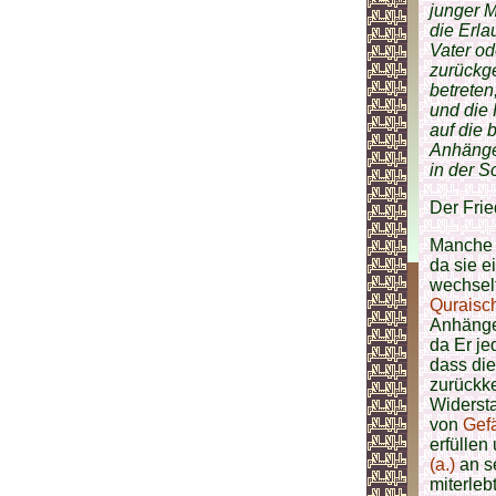
junger 
die Erla
Vater od
zurückg
betreten
und die 
auf die
Anhänge
in der S
Der Fri
Manche
da sie 
wechsel
Quraisc
Anhänger
da Er je
dass di
zurückke
Widersta
von
Gef
erfüllen
(a.)
an se
miterlebt