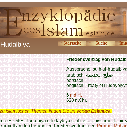
Hudaibiya
Startseite
Suche
Imp
Friedensvertrag von H
u
daib
Aussprache: sulh-ul-hudaibiy
صلح الحديبية
arabisch:
persisch:
englisch:
Treaty of Hudaybiyy
6
n.d.H.
628 n.Chr.
zu islamischen Themen finden Sie im
Verlag Eslamica
.
 des Ortes Hudaibiya (Hudaybiya) auf der arabischen Halbinse
ekoppelt an den berühmten Friedensvertrag, den
Prophet Muh