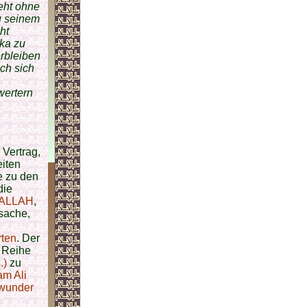
eht ohne
u seinem
ht
ka zu
erbleiben
ch sich
wertern
n Vertrag,
iten
e zu den
die
ALLAH
,
tsache,
rten
. Der
 Reihe
.)
zu
am Ali
wunder