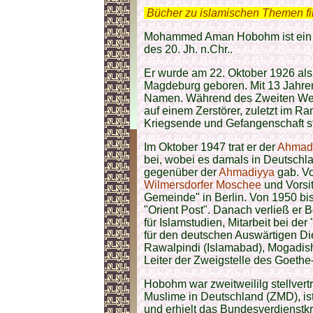
.
Bücher zu islamischen Themen f
Mohammed Aman Hobohm ist ein 
des 20. Jh. n.Chr..
Er wurde am 22. Oktober 1926 al
Magdeburg geboren. Mit 13 Jahr
Namen. Während des Zweiten Welt
auf einem Zerstörer, zuletzt im R
Kriegsende und Gefangenschaft st
Im Oktober 1947 trat er der
Ahmad
bei, wobei es damals in Deutschla
gegenüber der
Ahmadiyya
gab. Vo
Wilmersdorfer Moschee
und Vorsi
Gemeinde" in Berlin. Von 1950 bis
"Orient Post". Danach verließ er 
für Islamstudien, Mitarbeit bei der
für den deutschen Auswärtigen Die
Rawalpindi (Islamabad), Mogadis
Leiter der Zweigstelle des Goethe-
Hobohm war zweitweililg stellvertr
Muslime in Deutschland (ZMD), is
und erhielt das Bundesverdienst